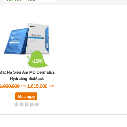
Xem nhiều nhất
Nhiều nhận xét
Đánh giá cao nhất
Tên A->Z
-15%
Mặt Nạ Siêu Ẩm MD Dermatics
Hydrating BioMask
1.900.000
1.615.000
Mua ngay