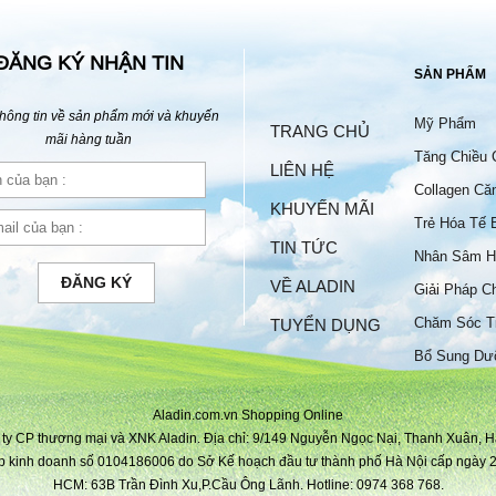
ĐĂNG KÝ NHẬN TIN
SẢN PHẨM
hông tin về sản phẩm mới và khuyến
Mỹ Phẩm
TRANG CHỦ
mãi hàng tuần
Tăng Chiều 
LIÊN HỆ
Collagen Că
KHUYẾN MÃI
Trẻ Hóa Tế 
TIN TỨC
Nhân Sâm H
ĐĂNG KÝ
VỀ ALADIN
Giải Pháp C
Chăm Sóc T
TUYỂN DỤNG
Bộ
Bổ Sung Dư
Aladin.com.vn Shopping Online
ty CP thương mại và XNK Aladin. Địa chỉ: 9/149 Nguyễn Ngọc Nại, Thanh Xuân, H
p kinh doanh số 0104186006 do Sở Kế hoạch đầu tư thành phố Hà Nội cấp ngày 2
HCM: 63B Trần Đình Xu,P.Cầu Ông Lãnh. Hotline: 0974 368 768.