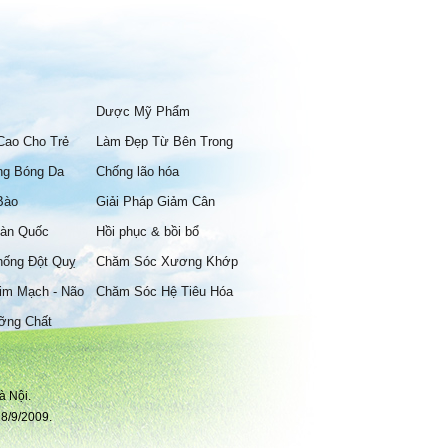
Dược Mỹ Phẩm
Cao Cho Trẻ
Làm Đẹp Từ Bên Trong
ng Bóng Da
Chống lão hóa
Bào
Giải Pháp Giảm Cân
àn Quốc
Hồi phục & bồi bổ
hống Đột Quỵ
Chăm Sóc Xương Khớp
im Mạch - Não
Chăm Sóc Hệ Tiêu Hóa
ỡng Chất
à Nội.
8/9/2009.