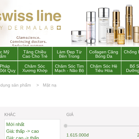
c Mỹ
Tăng Chiều
Làm Đẹp Từ
Collagen Căng
Chống 
hẩm
Cao Cho Trẻ
Bên Trong
Bóng Da
 Pháp
Chăm Sóc
Chăm Sóc Tim
Chăm Sóc Hệ
Bổ 
Đột Quỵ
Xương Khớp
Mạch - Não Bộ
Tiêu Hóa
Dưỡng
 dụng sản phẩm
Mặt nạ
KHÁC
GIÁ
Mới nhất
Giá: thấp -> cao
1.615.000đ
Giá: cao -> thấp