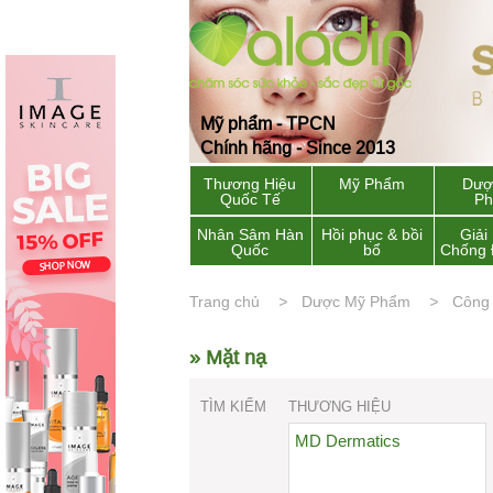
Mỹ phẩm - TPCN
Chính hãng - Since 2013
Thương Hiệu
Mỹ Phẩm
Dượ
Quốc Tế
P
Nhân Sâm Hàn
Hồi phục & bồi
Giải
Quốc
bổ
Chống 
Trang chủ
Dược Mỹ Phẩm
Công
» Mặt nạ
TÌM KIẾM
THƯƠNG HIỆU
MD Dermatics