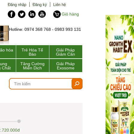
Đăng nhập
Đăng ký
Liên hệ
Giỏ hàng
Hotline: 0974 368 768 - 0983 993 131
lão hóa
Trẻ Hóa Tế
Giải Pháp
Bào
Giảm Cân
Sung
Tăng Cường
Giải Pháp
 Chất
Miễn Dịch
Exosome
2.720.000đ