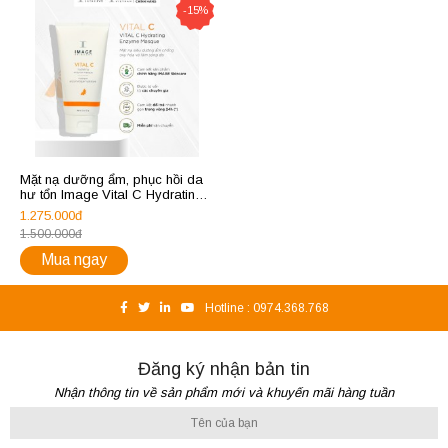
-15%
Mặt nạ dưỡng ẩm, phục hồi da
hư tổn Image Vital C Hydrating
Enzyme Masque 57g
1.275.000đ
1.500.000đ
Mua ngay
Hotline :
0974.368.768
Đăng ký nhận bản tin
Nhận thông tin về sản phẩm mới và khuyến mãi hàng tuần