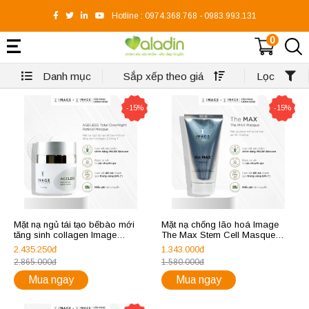
Hotline :
0974.368.768
-
0983.993.131
0
Danh mục
Sắp xếp theo giá
Lọc
-15%
-15%
Mặt nạ ngủ tái tạo bếbào mới
Mặt nạ chống lão hoá Image
tăng sinh collagen Image
The Max Stem Cell Masque
Ageless Total OverNight Retinol
59ml
2.435.250đ
1.343.000đ
Masque 50ml
2.865.000đ
1.580.000đ
Mua ngay
Mua ngay