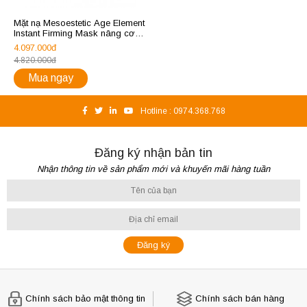
Mặt nạ Mesoestetic Age Element
Instant Firming Mask nâng cơ
và phục hồi da
4.097.000đ
4.820.000đ
Mua ngay
Hotline :
0974.368.768
Đăng ký nhận bản tin
Nhận thông tin về sản phẩm mới và khuyến mãi hàng tuần
Chính sách bảo mật thông tin
Chính sách bán hàng