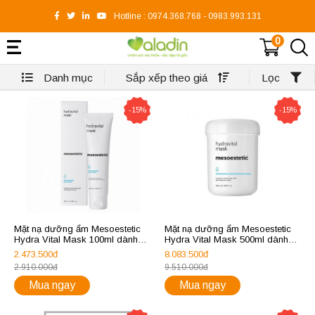
Hotline :
0974.368.768
-
0983.993.131
0
Danh mục
Sắp xếp theo giá
Lọc
-15%
-15%
Mặt nạ dưỡng ẩm Mesoestetic
Mặt nạ dưỡng ẩm Mesoestetic
Hydra Vital Mask 100ml dành
Hydra Vital Mask 500ml dành
cho da khô và mất nước
cho da khô và mất nước
2.473.500đ
8.083.500đ
2.910.000đ
9.510.000đ
Mua ngay
Mua ngay