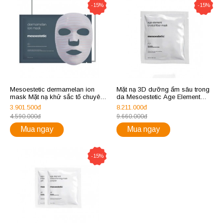
-15%
-15%
Mesoestetic dermamelan ion
Mặt nạ 3D dưỡng ẩm sâu trong
mask Mặt nạ khử sắc tố chuyên
da Mesoestetic Age Element
sâu
Crystal Fiber Mask
3.901.500đ
8.211.000đ
4.590.000đ
9.660.000đ
Mua ngay
Mua ngay
-15%