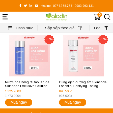
Hotline :
0974.368.768
-
0983.993.131
0
Danh mục
Sắp xếp theo giá
Lọc
-10%
-10%
Nước hoa hồng tái tạo làn da
Dung dịch dưỡng ẩm Skincode
Skincode Exclusive Cellular
Essential Fortifying Toning
Revitalizing Toner
Lotion 200ml
1.325.700đ
895.500đ
1.473.000đ
995.000đ
Mua ngay
Mua ngay