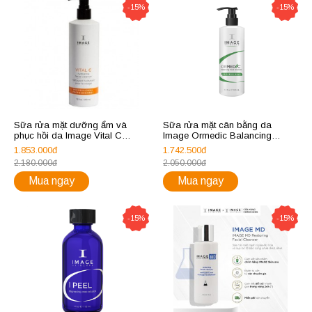
-15%
-15%
Sữa rửa mặt dưỡng ẩm và
Sữa rửa mặt cân bằng da
phục hồi da Image Vital C
Image Ormedic Balancing
Hydrating Facial Cleanser 355ml
Facial Cleanser 355ml
1.853.000đ
1.742.500đ
2.180.000đ
2.050.000đ
Mua ngay
Mua ngay
-15%
-15%