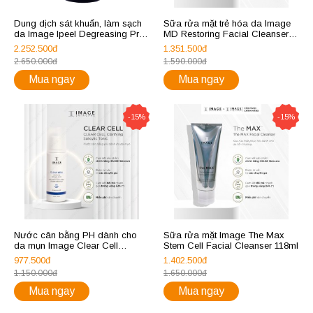
Dung dịch sát khuẩn, làm sạch
Sữa rửa mặt trẻ hóa da Image
da Image Ipeel Degreasing Prep
MD Restoring Facial Cleanser
Solution 118ml
118ml
2.252.500đ
1.351.500đ
2.650.000đ
1.590.000đ
Mua ngay
Mua ngay
-15%
-15%
N­ước cân bằng PH dành cho
Sữa rửa mặt Image The Max
da mụn Image Clear Cell
Stem Cell Facial Cleanser 118ml
Clarifying Salicylic Tonic 118ml
977.500đ
1.402.500đ
1.150.000đ
1.650.000đ
Mua ngay
Mua ngay