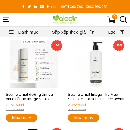
Hotline :
0974.368.768
-
0983.993.131
0
Danh mục
Sắp xếp theo giá
Lọc
-15%
-15%
Sữa rửa mặt dưỡng ẩm và
Sữa rửa mặt Image The Max
phục hồi da Image Vital C
Stem Cell Facial Cleanser 355ml
Hydrating Facial Cleanser 177g
1.351.500đ
2.082.500đ
1.590.000đ
2.450.000đ
Mua ngay
Mua ngay