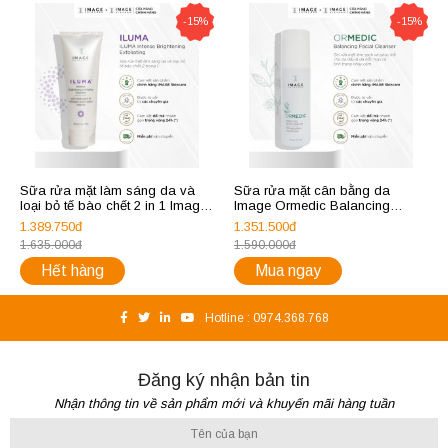
-15%
-15%
Sữa rửa mặt làm sáng da và
Sữa rửa mặt cân bằng da
loại bỏ tế bào chết 2 in 1 Image
Image Ormedic Balancing
Iluma Intense Brightening
Facial Cleanser 177ml
1.389.750đ
1.351.500đ
Exfoliating Cleanser 113g
1.635.000đ
1.590.000đ
Hết hàng
Mua ngay
Hotline :
0974.368.768
Đăng ký nhận bản tin
Nhận thông tin về sản phẩm mới và khuyến mãi hàng tuần