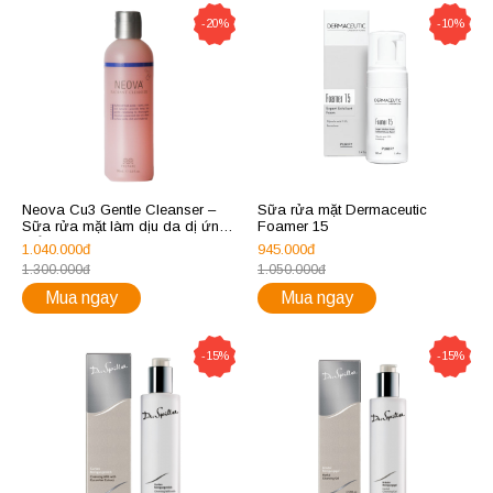
-20%
-10%
Neova Cu3 Gentle Cleanser –
Sữa rửa mặt Dermaceutic
Sữa rửa mặt làm dịu da dị ứng,
Foamer 15
mẩn đỏ
1.040.000đ
945.000đ
1.300.000đ
1.050.000đ
Mua ngay
Mua ngay
-15%
-15%