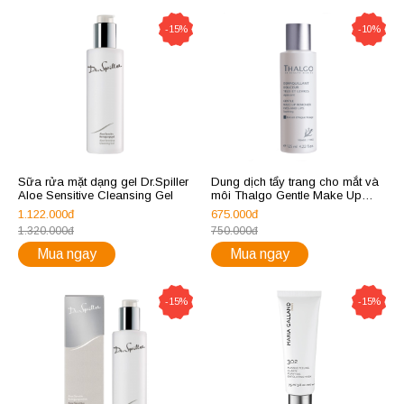
-15%
-10%
Sữa rửa mặt dạng gel Dr.Spiller
Dung dịch tẩy trang cho mắt và
Aloe Sensitive Cleansing Gel
môi Thalgo Gentle Make Up
Remover Eye & Lip
1.122.000đ
675.000đ
1.320.000đ
750.000đ
Mua ngay
Mua ngay
-15%
-15%