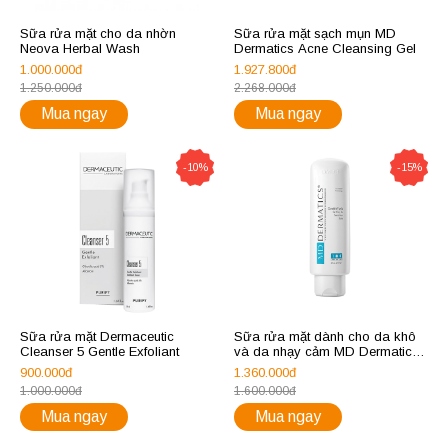
Sữa rửa mặt cho da nhờn
Sữa rửa mặt sạch mụn MD
Neova Herbal Wash
Dermatics Acne Cleansing Gel
1.000.000đ
1.927.800đ
1.250.000đ
2.268.000đ
Mua ngay
Mua ngay
-10%
-15%
Sữa rửa mặt Dermaceutic
Sữa rửa mặt dành cho da khô
Cleanser 5 Gentle Exfoliant
và da nhạy cảm MD Dermatics
GentleWash For Dry and
900.000đ
1.360.000đ
Sensitive Skin
1.000.000đ
1.600.000đ
Mua ngay
Mua ngay