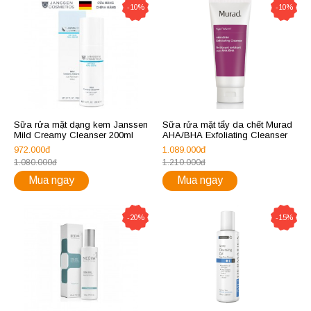
-10%
-10%
Sữa rửa mặt dạng kem Janssen
Sữa rửa mặt tẩy da chết Murad
Mild Creamy Cleanser 200ml
AHA/BHA Exfoliating Cleanser
972.000đ
1.089.000đ
1.080.000đ
1.210.000đ
Mua ngay
Mua ngay
-20%
-15%