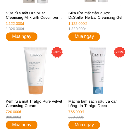
Sữa rửa mặt Dr.Spiller
Sữa rửa mặt thảo dược
Cleansing Milk with Cucumber
Dr.Spiller Herbal Cleansing Gel
Extract
1.122.000đ
1.122.000đ
1.320.000đ
1.320.000đ
Mua ngay
Mua ngay
-10%
-10%
Kem rửa mặt Thalgo Pure Velvet
Mặt nạ làm sạch sâu và cân
Cleansing Cream
bằng da Thalgo Deep-
Cleansing Absorbent Mask
720.000đ
765.000đ
800.000đ
850.000đ
Mua ngay
Mua ngay