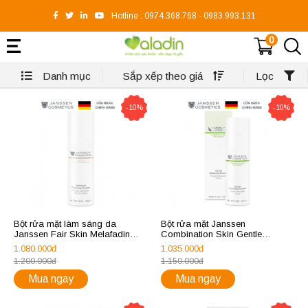
Hotline :
0974.368.768
-
0983.993.131
0
Danh mục
Sắp xếp theo giá
Lọc
-10%
-10%
Bột rửa mặt làm sáng da
Bột rửa mặt Janssen
Janssen Fair Skin Melafadin
Combination Skin Gentle
Cleansing Powder 100ml
Cleansing Powder 100ml
1.080.000đ
1.035.000đ
1.200.000đ
1.150.000đ
Mua ngay
Mua ngay