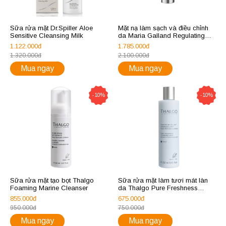
Sữa rửa mặt Dr.Spiller Aloe
Mặt nạ làm sạch và điều chỉnh
Sensitive Cleansing Milk
da Maria Galland Regulating
Cleansing Mask 302
1.122.000đ
1.785.000đ
1.320.000đ
2.100.000đ
Mua ngay
Mua ngay
-10%
-10%
Sữa rửa mặt tạo bọt Thalgo
Sữa rửa mặt làm tươi mát làn
Foaming Marine Cleanser
da Thalgo Pure Freshness
Cleansing Milk
855.000đ
675.000đ
950.000đ
750.000đ
Mua ngay
Mua ngay