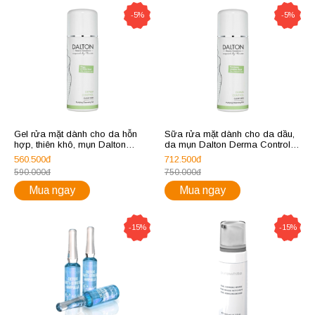
-5%
-5%
Gel rửa mặt dành cho da hỗn
Sữa rửa mặt dành cho da dầu,
hợp, thiên khô, mụn Dalton
da mụn Dalton Derma Control
Derma Control Purifying
Purifying Cleansing Milk
560.500đ
712.500đ
Cleansing Gel
590.000đ
750.000đ
Mua ngay
Mua ngay
-15%
-15%