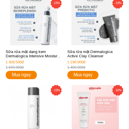
-15%
-15%
Sữa rửa mặt dạng kem
Sữa rửa mặt Dermalogica
Dermalogica Intensive Moisture
Active Clay Cleanser
Cleanser (new) 150ml
1.436.500đ
1.190.000đ
1.690.000đ
1.400.000đ
Mua ngay
Mua ngay
-15%
-10%