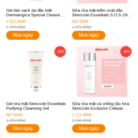
Gel làm sạch da đặc biệt
Sữa rửa mặt kiểm soát dầu
Dermalogica Special Cleansing
Skincode Essentials S.O.S Oil
Gel 250ml
Control Clarifying Wash
1.513.000đ
967.500đ
1.780.000đ
1.075.000đ
Mua ngay
Mua ngay
-10%
-10%
Gel rửa mặt Skincode Essentials
Sữa rửa mặt và chống lão hóa
Purifying Cleansing Gel
Skincode Exclusive Cellular
Cleansing Milk
967.500đ
1.121.400đ
1.075.000đ
1.246.000đ
Mua ngay
Mua ngay