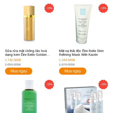
-15%
-15%
Sữa rửa mặt chống lão hoá
Mặt nạ thải độc Être Belle Skin
dạng kem Être Belle Golden
Refining Mask With Kaolin
Skin Caviar Cleansing Cream
1.742.500đ
1.164.500đ
2.050.000đ
1.370.000đ
Mua ngay
Mua ngay
-15%
-15%