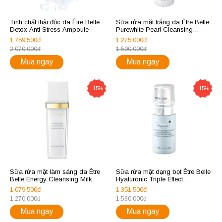
Tinh chất thải độc da Être Belle
Sữa rửa mặt trắng da Être Belle
Detox Anti Stress Ampoule
Purewhite Pearl Cleansing
Mousse
1.759.500đ
1.275.000đ
2.070.000đ
1.500.000đ
Mua ngay
Mua ngay
-15%
-15%
Sữa rửa mặt làm sáng da Être
Sữa rửa mặt dạng bọt Être Belle
Belle Energy Cleansing Milk
Hyaluronic Triple Effect
Hyaluronic Cleansing Mousse
1.079.500đ
1.351.500đ
1.270.000đ
1.590.000đ
Mua ngay
Mua ngay