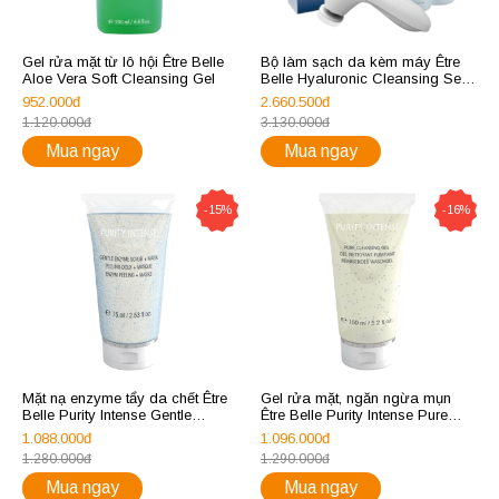
Gel rửa mặt từ lô hội Être Belle
Bộ làm sạch da kèm máy Être
Aloe Vera Soft Cleansing Gel
Belle Hyaluronic Cleansing Set
With Brush
952.000đ
2.660.500đ
1.120.000đ
3.130.000đ
Mua ngay
Mua ngay
-15%
-16%
Mặt nạ enzyme tẩy da chết Être
Gel rửa mặt, ngăn ngừa mụn
Belle Purity Intense Gentle
Être Belle Purity Intense Pure
Enzyme Scrub & Mask
Cleansing Gel
1.088.000đ
1.096.000đ
1.280.000đ
1.290.000đ
Mua ngay
Mua ngay