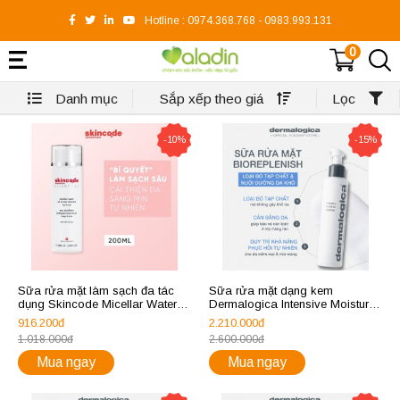
Hotline :
0974.368.768
-
0983.993.131
0
Danh mục
Sắp xếp theo giá
Lọc
-10%
-15%
Sữa rửa mặt làm sạch đa tác
Sữa rửa mặt dạng kem
dụng Skincode Micellar Water
Dermalogica Intensive Moisture
All In One Cleanser
Cleanser (new) 295ml
916.200đ
2.210.000đ
1.018.000đ
2.600.000đ
Mua ngay
Mua ngay