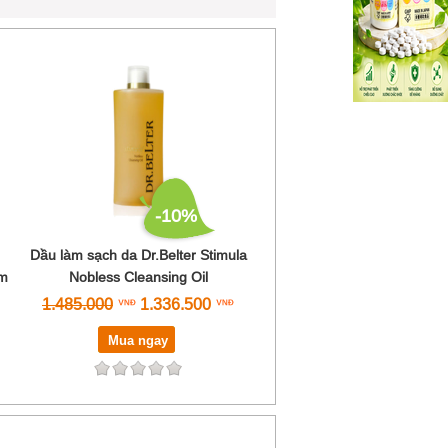
-10%
Dầu làm sạch da Dr.Belter Stimula
am
Nobless Cleansing Oil
1.485.000
1.336.500
Mua ngay