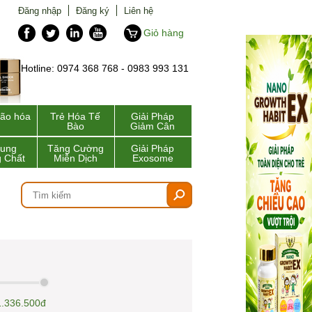
Đăng nhập
Đăng ký
Liên hệ
Giỏ hàng
Hotline: 0974 368 768 - 0983 993 131
lão hóa
Trẻ Hóa Tế
Giải Pháp
Bào
Giảm Cân
Sung
Tăng Cường
Giải Pháp
 Chất
Miễn Dịch
Exosome
1.336.500đ