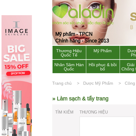
Mỹ phẩm - TPCN
Chính hãng - Since 2013
Thương Hiệu
Mỹ Phẩm
Dượ
Quốc Tế
P
Nhân Sâm Hàn
Hồi phục & bồi
Giải
Quốc
bổ
Chống 
Trang chủ
Dược Mỹ Phẩm
Công
» Làm sạch & tẩy trang
TÌM KIẾM
THƯƠNG HIỆU