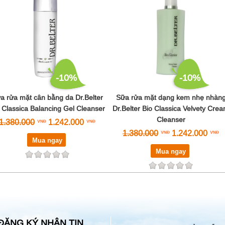
-10%
-10%
a rửa mặt cân bằng da Dr.Belter
Sữa rửa mặt dạng kem nhẹ nhàn
 Classica Balancing Gel Cleanser
Dr.Belter Bio Classica Velvety Cre
Cleanser
1.380.000
1.242.000
1.380.000
1.242.000
Mua ngay
Mua ngay
ĐĂNG KÝ NHẬN TIN