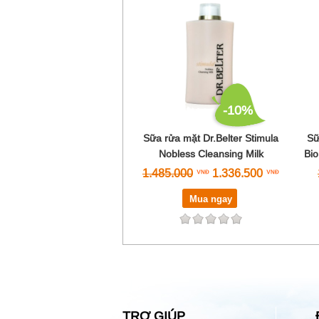
-10%
Sữa rửa mặt Dr.Belter Stimula
Sữ
Nobless Cleansing Milk
Bio
1.485.000
1.336.500
Mua ngay
TRỢ GIÚP