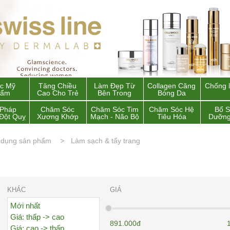
c Mỹ
Tăng Chiều
Làm Đẹp Từ
Collagen Căng
Chống 
hẩm
Cao Cho Trẻ
Bên Trong
Bóng Da
 Pháp
Chăm Sóc
Chăm Sóc Tim
Chăm Sóc Hệ
Bổ 
Đột Quỵ
Xương Khớp
Mạch - Não Bộ
Tiêu Hóa
Dưỡng
 dụng sản phẩm
Làm sạch & tẩy trang
KHÁC
GIÁ
Mới nhất
Giá: thấp -> cao
891.000đ
Giá: cao -> thấp