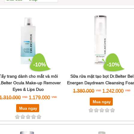
Xem nhiều nhất
Nhiều nhận xét
Đánh giá cao nhất
Tên A->Z
-10%
-10%
Tẩy trang dành cho mắt và môi
Sữa rửa mặt tạo bọt Dr.Belter Bel
.Belter Ocula Make-up Remover
Energen Daydream Cleansing Fo
Eyes & Lips Duo
1.380.000
1.242.000
1.310.000
1.179.000
Mua ngay
Mua ngay