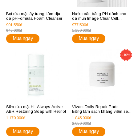
Bọt rửa mặt tẩy trang, làm dịu
N­ước cân bằng PH dành cho
da pHFormula Foam Cleanser
da mụn Image Clear Cell
Clarifying Salicylic Tonic 118ml
901.550đ
977.500đ
949.000đ
1.150.000đ
Mua ngay
Mua ngay
-10%
Sữa rửa mặt HL Always Active
Vivant Daily Repair Pads -
ABR Restoring Soap with Retinol
Bông làm sạch kháng viêm se
khít lỗ chân lông
1.170.000đ
1.845.000đ
2.050.000đ
Mua ngay
Mua ngay