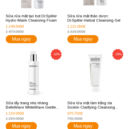
Sữa rửa mặt tạo bọt Dr.Spiller
Sữa rửa mặt thảo dược
Hydro-Marin Cleansing Foam
Dr.Spiller Herbal Cleansing Gel
1.249.500đ
1.122.000đ
1.470.000đ
1.320.000đ
Mua ngay
Mua ngay
-10%
-15%
Sữa tẩy trang nhẹ nhàng
Sữa rửa mặt làm trắng da
BelleWave WhiteWave Gentle
Soskin Clarifying Cleansing
Cleansing Milk
Foam
1.134.000đ
675.750đ
1.260.000đ
795.000đ
Mua ngay
Mua ngay