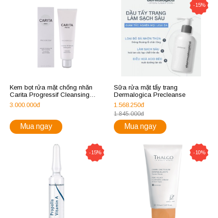
-15%
Kem bọt rửa mặt chống nhăn
Sữa rửa mặt tẩy trang
Carita Progressif Cleansing
Dermalogica Precleanse
Beauty Foam
3.000.000đ
1.568.250đ
1.845.000đ
Mua ngay
Mua ngay
-15%
-10%