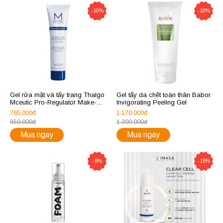
-10%
-10%
Gel rửa mặt và tẩy trang Thalgo
Gel tẩy da chết toàn thân Babor
Mceutic Pro-Regulator Make-Up
Invigorating Peeling Gel
Remover
765.000đ
1.170.000đ
850.000đ
1.300.000đ
Mua ngay
Mua ngay
-5%
-15%