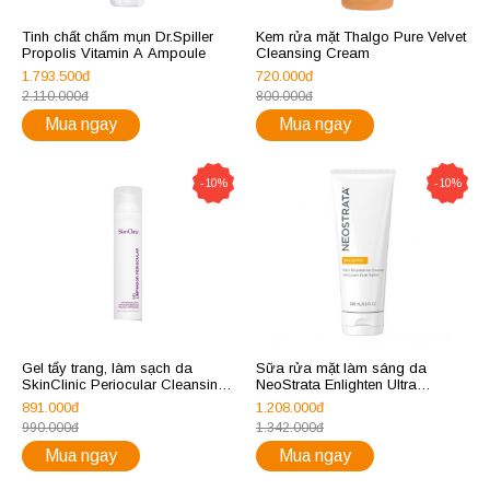
Tinh chất chấm mụn Dr.Spiller
Kem rửa mặt Thalgo Pure Velvet
Propolis Vitamin A Ampoule
Cleansing Cream
1.793.500đ
720.000đ
2.110.000đ
800.000đ
Mua ngay
Mua ngay
-10%
-10%
Gel tẩy trang, làm sạch da
Sữa rửa mặt làm sáng da
SkinClinic Periocular Cleansing
NeoStrata Enlighten Ultra
Gel
Brightening Cleanser
891.000đ
1.208.000đ
990.000đ
1.342.000đ
Mua ngay
Mua ngay