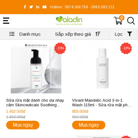
Hotline :
0974.368.768
-
0983.993.131
0
Danh mục
Sắp xếp theo giá
Lọc
-15%
-10%
Sữa rửa mặt dành cho da nhạy
Vivant Mandelic Acid 3-in-1
cảm Skinceuticals Soothing
Wash 115ml - Sửa rửa mặt phục
Cleanser Foam
hồi và làm sạch sâu
1.402.500đ
855.000đ
1.650.000đ
950.000đ
Mua ngay
Mua ngay