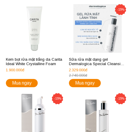
-15%
Kem bọt rửa mặt trắng da Carita
Sữa rửa mặt dạng gel
Ideal White Crystalline Foam
Dermalogica Special Cleansing
Gel 500ml
1.900.000đ
2.329.000đ
2.740.000đ
Mua ngay
Mua ngay
-15%
-15%