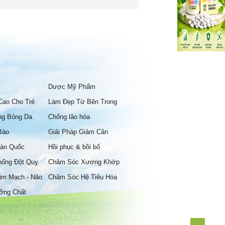
Dược Mỹ Phẩm
Cao Cho Trẻ
Làm Đẹp Từ Bên Trong
ng Bóng Da
Chống lão hóa
Bào
Giải Pháp Giảm Cân
àn Quốc
Hồi phục & bồi bổ
hống Đột Quỵ
Chăm Sóc Xương Khớp
im Mạch - Não
Chăm Sóc Hệ Tiêu Hóa
ỡng Chất