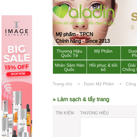
Mỹ phẩm - TPCN
Chính hãng - Since 2013
Thương Hiệu
Mỹ Phẩm
Dượ
Quốc Tế
P
Nhân Sâm Hàn
Hồi phục & bồi
Giải
Quốc
bổ
Chống 
Trang chủ
Dược Mỹ Phẩm
Công
» Làm sạch & tẩy trang
TÌM KIẾM
THƯƠNG HIỆU