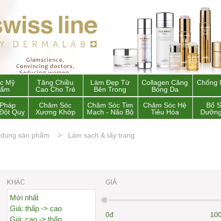
c Mỹ
Tăng Chiều
Làm Đẹp Từ
Collagen Căng
Chống 
hẩm
Cao Cho Trẻ
Bên Trong
Bóng Da
 Pháp
Chăm Sóc
Chăm Sóc Tim
Chăm Sóc Hệ
Bổ 
Đột Quỵ
Xương Khớp
Mạch - Não Bộ
Tiêu Hóa
Dưỡng
 dụng sản phẩm
Làm sạch & tẩy trang
KHÁC
GIÁ
Mới nhất
Giá: thấp -> cao
0đ
100
Giá: cao -> thấp