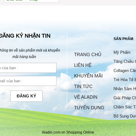
Xem nhiều nhất
Nhiều nhận xét
Đánh giá cao nhất
Tên A->Z
ĐĂNG KÝ NHẬN TIN
SẢN PHẨM
hông tin về sản phẩm mới và khuyến
Mỹ Phẩm
TRANG CHỦ
mãi hàng tuần
Tăng Chiều 
LIÊN HỆ
Collagen Că
KHUYẾN MÃI
Trẻ Hóa Tế 
TIN TỨC
Nhân Sâm H
ĐĂNG KÝ
VỀ ALADIN
Giải Pháp C
Chăm Sóc T
TUYỂN DỤNG
Bộ
Bổ Sung Dư
Aladin.com.vn Shopping Online