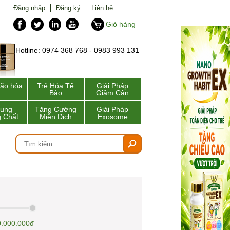
Đăng nhập
Đăng ký
Liên hệ
Giỏ hàng
Hotline: 0974 368 768 - 0983 993 131
lão hóa
Trẻ Hóa Tế
Giải Pháp
Bào
Giảm Cân
Sung
Tăng Cường
Giải Pháp
 Chất
Miễn Dịch
Exosome
.000.000đ