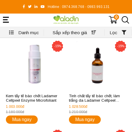
Hotline :
0974.368.768
-
0983.993.131
0
Danh mục
Sắp xếp theo giá
Lọc
-15%
-15%
Kem tẩy tế bào chết Ladamer
Tinh chất tẩy tế bào chết, làm
Cellpeel Enzyme Microfoliant
trắng da Ladamer Cellpeel
Double Peeling Activator 25
1.003.000đ
1.028.500đ
1.180.000đ
1.210.000đ
Mua ngay
Mua ngay