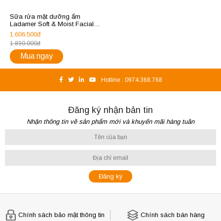
Sữa rửa mặt dưỡng ẩm
Ladamer Soft & Moist Facial
Foam
1.606.500đ
1.890.000đ
Mua ngay
Hotline :
0974.368.768
Đăng ký nhận bản tin
Nhận thông tin về sản phẩm mới và khuyến mãi hàng tuần
Chính sách bảo mật thông tin
Chính sách bán hàng