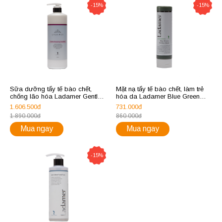
-15%
-15%
Sữa dưỡng tẩy tế bào chết,
Mặt nạ tẩy tế bào chết, làm trẻ
chống lão hóa Ladamer Gentle
hóa da Ladamer Blue Green
Cleansing Emulsion
Chiffon Mask
1.606.500đ
731.000đ
1.890.000đ
860.000đ
Mua ngay
Mua ngay
-15%