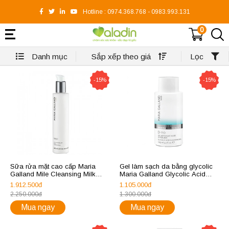
Hotline :
0974.368.768
-
0983.993.131
0
Danh mục
Sắp xếp theo giá
Lọc
-15%
-15%
Sữa rửa mặt cao cấp Maria
Gel làm sạch da bằng glycolic
Galland Mile Cleansing Milk
Maria Galland Glycolic Acid
1050
Cleansing Gel D-110
1.912.500đ
1.105.000đ
2.250.000đ
1.300.000đ
Mua ngay
Mua ngay