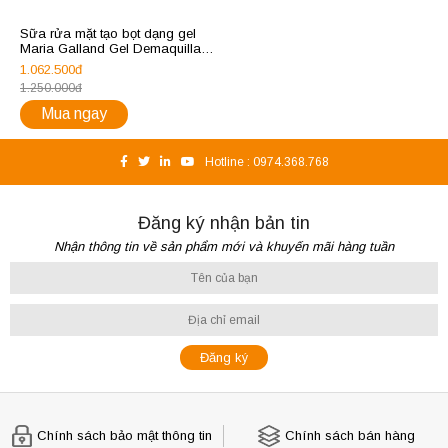
Sữa rửa mặt tạo bọt dạng gel
Maria Galland Gel Demaquillant
Fraicheur Refreshing Cleansing
1.062.500đ
Gel 60
1.250.000đ
Mua ngay
Hotline :
0974.368.768
Đăng ký nhận bản tin
Nhận thông tin về sản phẩm mới và khuyến mãi hàng tuần
Chính sách bảo mật thông tin
Chính sách bán hàng