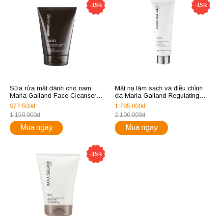
-15%
-15%
Sữa rửa mặt dành cho nam
Mặt nạ làm sạch và điều chỉnh
Maria Galland Face Cleanser
da Maria Galland Regulating
900
Cleansing Mask 302
977.500đ
1.785.000đ
1.150.000đ
2.100.000đ
Mua ngay
Mua ngay
-15%