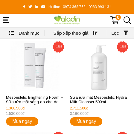
Hotline :
0974.368.768
-
0983.993.131
0
Danh mục
Sắp xếp theo giá
Lọc
-15%
-15%
Mesoestetic Brightening Foam –
Sữa rửa mặt Mesoestetic Hydra
Sữa rửa mặt sáng da cho da
Milk Cleanser 500ml
thường và da hỗn hợp
1.300.500đ
2.711.500đ
1.530.000đ
3.190.000đ
Mua ngay
Mua ngay