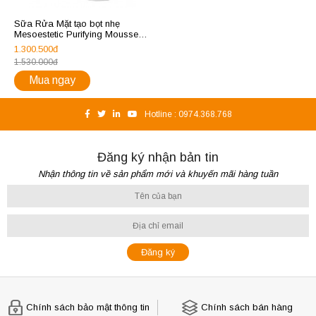
Sữa Rửa Mặt tạo bọt nhẹ
Mesoestetic Purifying Mousse
dành cho da dầu mụn 150ml
1.300.500đ
1.530.000đ
Mua ngay
Hotline :
0974.368.768
Đăng ký nhận bản tin
Nhận thông tin về sản phẩm mới và khuyến mãi hàng tuần
Chính sách bảo mật thông tin
Chính sách bán hàng