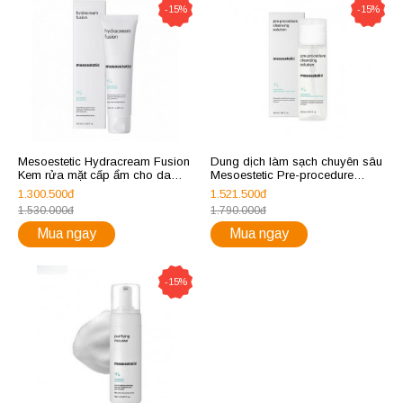
-15%
-15%
Mesoestetic Hydracream Fusion
Dung dịch làm sạch chuyên sâu
Kem rửa mặt cấp ẩm cho da
Mesoestetic Pre-procedure
khô và nhạy cảm 100ml
cleansing solution 150ml
1.300.500đ
1.521.500đ
1.530.000đ
1.790.000đ
Mua ngay
Mua ngay
-15%