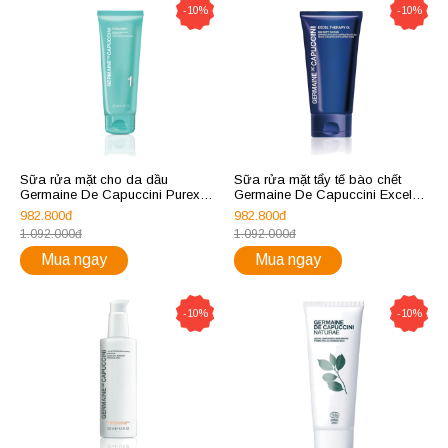
-10%
-10%
Sữa rửa mặt cho da dầu
Sữa rửa mặt tẩy tế bào chết
Germaine De Capuccini Purex
Germaine De Capuccini Excel
Mattifying Foam
Therapy O2 365 Soft Scrub
982.800đ
982.800đ
1.092.000đ
1.092.000đ
Mua ngay
Mua ngay
-10%
-10%