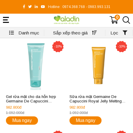
Hotline :
0974.368.768
-
0983.993.131
0
Danh mục
Sắp xếp theo giá
Lọc
-10%
-10%
Gel rửa mặt cho da hỗn hợp
Sữa rửa mặt Germaine De
Germaine De Capuccini
Capuccini Royal Jelly Melting
Purexpert Extra-Comfort
Make-Up Removal Milk Lotion
982.800đ
982.800đ
Cleansing Gel
1.092.000đ
1.092.000đ
Mua ngay
Mua ngay