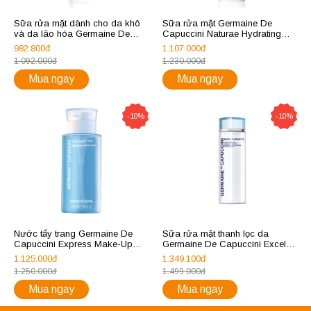
Sữa rửa mặt dành cho da khô
Sữa rửa mặt Germaine De
và da lão hóa Germaine De
Capuccini Naturae Hydrating
Capuccini Essential Makeup
Cleansing Milk
982.800đ
1.107.000đ
Removal Milk
1.092.000đ
1.230.000đ
Mua ngay
Mua ngay
-10%
-10%
Nước tẩy trang Germaine De
Sữa rửa mặt thanh lọc da
Capuccini Express Make-Up
Germaine De Capuccini Excel
Removal Water
Therapy O2 Comfort
1.125.000đ
1.349.100đ
Youthfulness Cleansing Milk
1.250.000đ
1.499.000đ
Mua ngay
Mua ngay