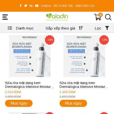
Hotline :
0974.368.768
-
0983.993.131
0
Danh mục
Sắp xếp theo giá
Lọc
-15%
-15%
Sữa rửa mặt dạng kem
Sữa rửa mặt dạng kem
Dermalogica Intensive Moisture
Dermalogica Intensive Moisture
Cleanser (new) 295ml
Cleanser (new) 150ml
2.210.000đ
1.436.500đ
2.600.000đ
1.690.000đ
Mua ngay
Mua ngay