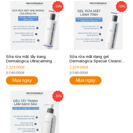
-15%
-15%
Sữa rửa mặt, tẩy trang
Sữa rửa mặt dạng gel
Dermalogica Ultracalming
Dermalogica Special Cleansing
Cleanser 500ml
Gel 500ml
2.329.000đ
2.329.000đ
2.740.000đ
2.740.000đ
Mua ngay
Mua ngay
-15%