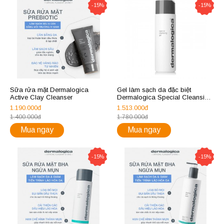
-15%
-15%
Sữa rửa mặt Dermalogica
Gel làm sạch da đặc biệt
Active Clay Cleanser
Dermalogica Special Cleansing
Gel 250ml
1.190.000đ
1.513.000đ
1.400.000đ
1.780.000đ
Mua ngay
Mua ngay
-15%
-15%