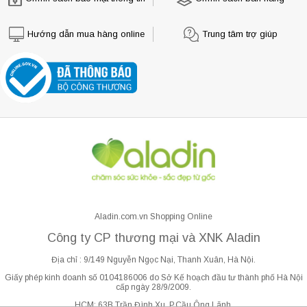
Hướng dẫn mua hàng online
Trung tâm trợ giúp
Aladin.com.vn Shopping Online
Công ty CP thương mại và XNK Aladin
Địa chỉ : 9/149 Nguyễn Ngọc Nại, Thanh Xuân, Hà Nội.
Giấy phép kinh doanh số 0104186006 do Sở Kế hoạch đầu tư thành phố Hà Nội
cấp ngày 28/9/2009.
HCM: 63B Trần Đình Xu, P.Cầu Ông Lãnh.