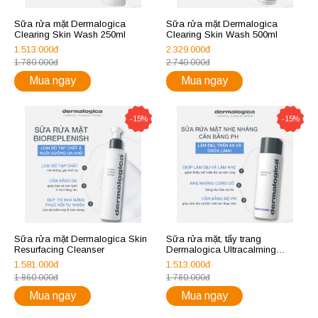
Sữa rửa mặt Dermalogica
Sữa rửa mặt Dermalogica
Clearing Skin Wash 250ml
Clearing Skin Wash 500ml
1.513.000đ
2.329.000đ
1.780.000đ
2.740.000đ
Mua ngay
Mua ngay
-15%
-15%
Sữa rửa mặt Dermalogica Skin
Sữa rửa mặt, tẩy trang
Resurfacing Cleanser
Dermalogica Ultracalming
Cleanser 250ml
1.581.000đ
1.513.000đ
1.860.000đ
1.780.000đ
Mua ngay
Mua ngay