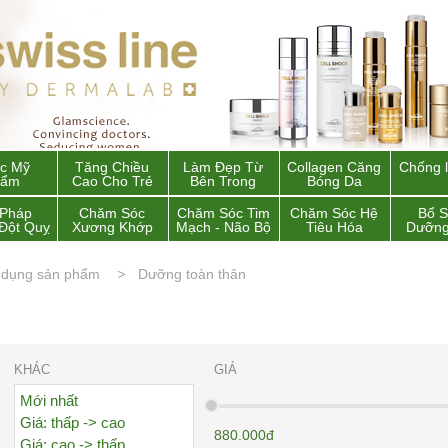
c Mỹ
Tăng Chiều
Làm Đẹp Từ
Collagen Căng
Chống 
hẩm
Cao Cho Trẻ
Bên Trong
Bóng Da
 Pháp
Chăm Sóc
Chăm Sóc Tim
Chăm Sóc Hệ
Bổ 
Đột Quỵ
Xương Khớp
Mạch - Não Bộ
Tiêu Hóa
Dưỡng
 dụng sản phẩm
Dưỡng toàn thân
KHÁC
GIÁ
Mới nhất
Giá: thấp -> cao
880.000đ
Giá: cao -> thấp