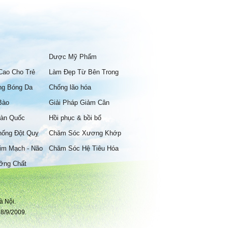
Dược Mỹ Phẩm
Cao Cho Trẻ
Làm Đẹp Từ Bên Trong
ng Bóng Da
Chống lão hóa
Bào
Giải Pháp Giảm Cân
àn Quốc
Hồi phục & bồi bổ
hống Đột Quỵ
Chăm Sóc Xương Khớp
im Mạch - Não
Chăm Sóc Hệ Tiêu Hóa
ỡng Chất
à Nội.
8/9/2009.