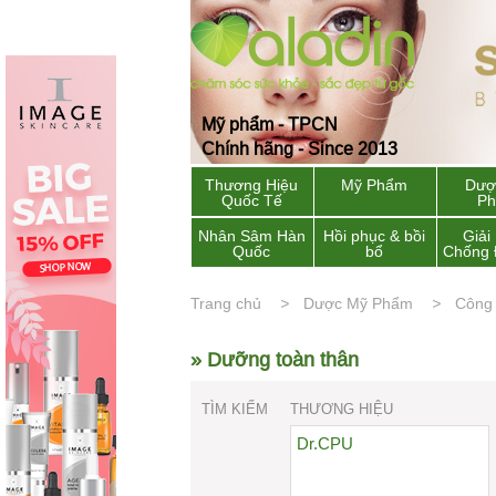
Mỹ phẩm - TPCN
Chính hãng - Since 2013
Thương Hiệu
Mỹ Phẩm
Dượ
Quốc Tế
P
Nhân Sâm Hàn
Hồi phục & bồi
Giải
Quốc
bổ
Chống 
Trang chủ
Dược Mỹ Phẩm
Công
» Dưỡng toàn thân
TÌM KIẾM
THƯƠNG HIỆU
Dr.CPU