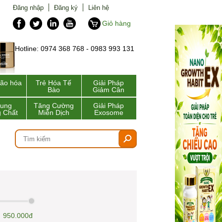
Đăng nhập
Đăng ký
Liên hệ
Giỏ hàng
Hotline: 0974 368 768 - 0983 993 131
lão hóa
Trẻ Hóa Tế
Giải Pháp
Bào
Giảm Cân
Sung
Tăng Cường
Giải Pháp
 Chất
Miễn Dịch
Exosome
950.000đ