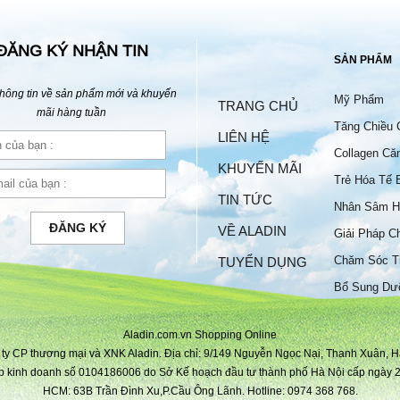
ĐĂNG KÝ NHẬN TIN
SẢN PHẨM
hông tin về sản phẩm mới và khuyến
Mỹ Phẩm
TRANG CHỦ
mãi hàng tuần
Tăng Chiều 
LIÊN HỆ
Collagen Că
KHUYẾN MÃI
Trẻ Hóa Tế 
TIN TỨC
Nhân Sâm H
ĐĂNG KÝ
VỀ ALADIN
Giải Pháp C
Chăm Sóc T
TUYỂN DỤNG
Bộ
Bổ Sung Dư
Aladin.com.vn Shopping Online
ty CP thương mại và XNK Aladin. Địa chỉ: 9/149 Nguyễn Ngọc Nại, Thanh Xuân, H
p kinh doanh số 0104186006 do Sở Kế hoạch đầu tư thành phố Hà Nội cấp ngày 2
HCM: 63B Trần Đình Xu,P.Cầu Ông Lãnh. Hotline: 0974 368 768.