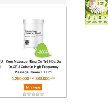
-30%
PU
Kem Masssge Nâng Cơ Trẻ Hóa Da
l
Dr.CPU Colastin High Frequency
Massage Cream 1000ml
1.250.000
880.000
Mua ngay