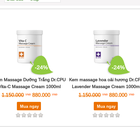
Xem nhiều nhất
Nhiều nhận xét
Đánh giá cao nhất
Tên A->Z
-24%
-24%
m Massage Dưỡng Trắng Dr.CPU
Kem massage hoa oải hương Dr.C
Vita-C Massage Cream 1000ml
Lavender Massage Cream 1000m
1.150.000
880.000
1.150.000
880.000
Mua ngay
Mua ngay