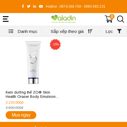
Hotline :
0974.368.768
-
0983.993.131
0
Danh mục
Sắp xếp theo giá
Lọc
-15%
Kem dưỡng thể ZO® Skin
Health Oraser Body Emulsion
Plus
3.230.000đ
3.800.000đ
Mua ngay