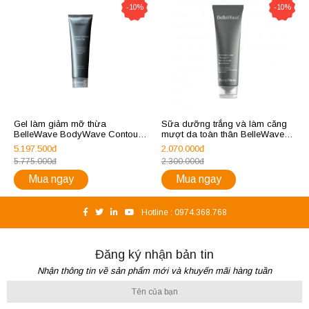
-10%
-10%
Gel làm giảm mỡ thừa
Sữa dưỡng trắng và làm căng
BelleWave BodyWave Contour
mượt da toàn thân BelleWave
Control Body Gel
BodyWave Porcelain Luxe
5.197.500đ
2.070.000đ
Velvety Lush Brightener
5.775.000đ
2.300.000đ
Mua ngay
Mua ngay
Hotline :
0974.368.768
Đăng ký nhận bản tin
Nhận thông tin về sản phẩm mới và khuyến mãi hàng tuần