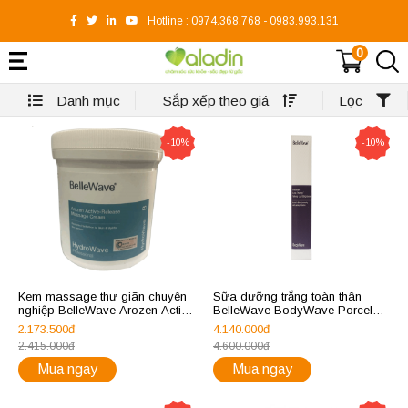
Hotline :
0974.368.768
-
0983.993.131
0
Danh mục
Sắp xếp theo giá
Lọc
-10%
-10%
Kem massage thư giãn chuyên
Sữa dưỡng trắng toàn thân
nghiệp BelleWave Arozen Active
BelleWave BodyWave Porcelain
Release Massage Cream
Luxe - Velvety Lush Brightener
2.173.500đ
4.140.000đ
2.415.000đ
4.600.000đ
Mua ngay
Mua ngay