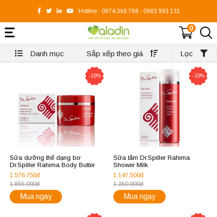
Hotline :
0974.368.768
-
0983.993.131
0
Danh mục
Sắp xếp theo giá
Lọc
-15%
-15%
Sữa dưỡng thể dạng bơ
Sữa tắm Dr.Spiller Rahima
Dr.Spiller Rahima Body Butter
Shower Milk
1.576.750đ
1.147.500đ
1.855.000đ
1.350.000đ
Mua ngay
Mua ngay