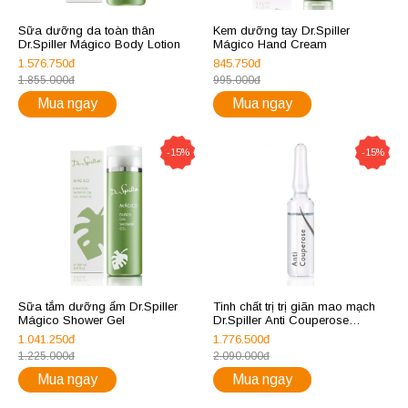
Sữa dưỡng da toàn thân
Kem dưỡng tay Dr.Spiller
Dr.Spiller Mágico Body Lotion
Mágico Hand Cream
1.576.750đ
845.750đ
1.855.000đ
995.000đ
Mua ngay
Mua ngay
-15%
-15%
Sữa tắm dưỡng ẩm Dr.Spiller
Tinh chất trị trị giãn mao mạch
Mágico Shower Gel
Dr.Spiller Anti Couperose
Ampoule
1.041.250đ
1.776.500đ
1.225.000đ
2.090.000đ
Mua ngay
Mua ngay