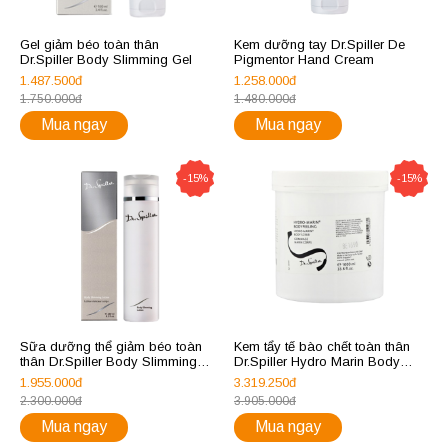
Gel giảm béo toàn thân
Kem dưỡng tay Dr.Spiller De
Dr.Spiller Body Slimming Gel
Pigmentor Hand Cream
1.487.500đ
1.258.000đ
1.750.000đ
1.480.000đ
Mua ngay
Mua ngay
-15%
-15%
Sữa dưỡng thể giảm béo toàn
Kem tẩy tế bào chết toàn thân
thân Dr.Spiller Body Slimming
Dr.Spiller Hydro Marin Body
Lotion
Peeling
1.955.000đ
3.319.250đ
2.300.000đ
3.905.000đ
Mua ngay
Mua ngay