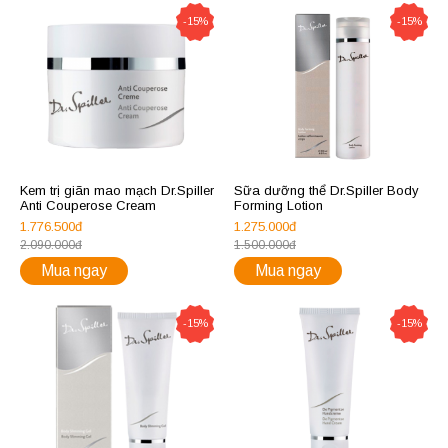
-15%
-15%
Kem trị giãn mao mạch Dr.Spiller
Sữa dưỡng thể Dr.Spiller Body
Anti Couperose Cream
Forming Lotion
1.776.500đ
1.275.000đ
2.090.000đ
1.500.000đ
Mua ngay
Mua ngay
-15%
-15%