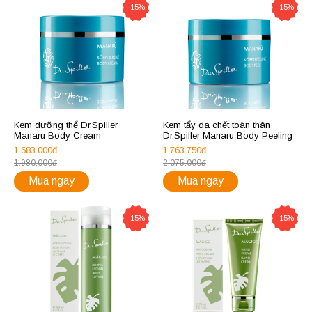
-15%
-15%
Kem dưỡng thể Dr.Spiller
Kem tẩy da chết toàn thân
Manaru Body Cream
Dr.Spiller Manaru Body Peeling
1.683.000đ
1.763.750đ
1.980.000đ
2.075.000đ
Mua ngay
Mua ngay
-15%
-15%