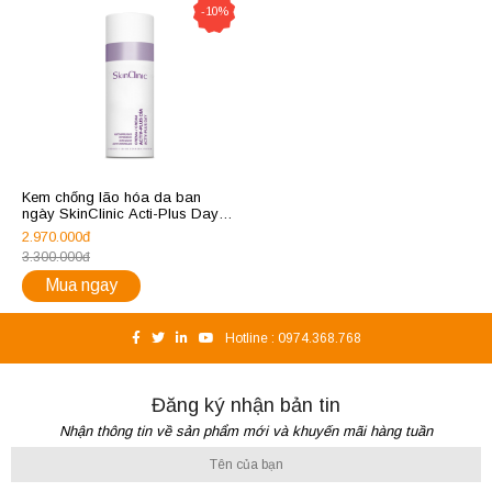
-10%
Kem chống lão hóa da ban
ngày SkinClinic Acti-Plus Day
Cream
2.970.000đ
3.300.000đ
Mua ngay
Hotline :
0974.368.768
Đăng ký nhận bản tin
Nhận thông tin về sản phẩm mới và khuyến mãi hàng tuần