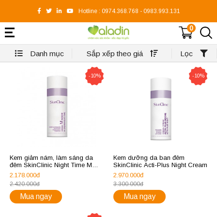
Hotline :
0974.368.768
-
0983.993.131
0
Danh mục
Sắp xếp theo giá
Lọc
-10%
-10%
Kem giảm nám, làm sáng da
Kem dưỡng da ban đêm
đêm SkinClinic Night Time M
SkinClinic Acti-Plus Night Cream
Cream
2.178.000đ
2.970.000đ
2.420.000đ
3.300.000đ
Mua ngay
Mua ngay