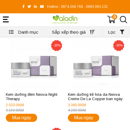
Hotline :
0974.368.768
-
0983.993.131
0
Danh mục
Sắp xếp theo giá
Lọc
-20%
-20%
Kem dưỡng đêm Neova Night
Kem dưỡng trẻ hóa da Neova
Therapy
Creme De La Copper ban ngày
2.520.000đ
3.360.000đ
3.150.000đ
4.200.000đ
Mua ngay
Mua ngay