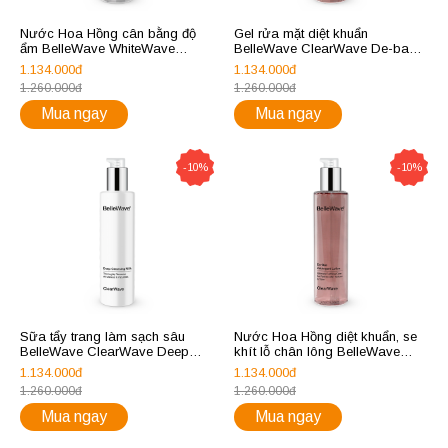
Nước Hoa Hồng cân bằng độ
Gel rửa mặt diệt khuẩn
ẩm BelleWave WhiteWave
BelleWave ClearWave De-bac
Refreshing Lotion
Washing Foam
1.134.000đ
1.134.000đ
1.260.000đ
1.260.000đ
Mua ngay
Mua ngay
-10%
-10%
Sữa tẩy trang làm sạch sâu
Nước Hoa Hồng diệt khuẩn, se
BelleWave ClearWave Deep
khít lỗ chân lông BelleWave
Cleansing Milk
ClearWave De-bac Astringent
1.134.000đ
1.134.000đ
Lotion
1.260.000đ
1.260.000đ
Mua ngay
Mua ngay