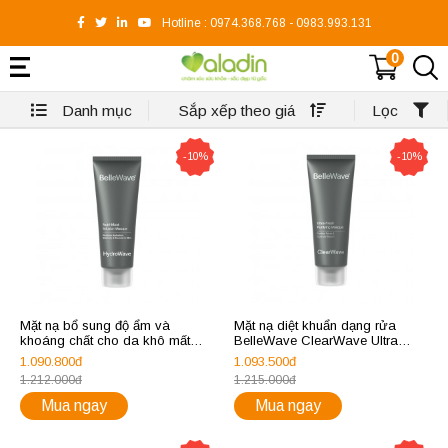
Hotline :
0974.368.768
-
0983.993.131
0
Danh mục
Sắp xếp theo giá
Lọc
-10%
-10%
Mặt nạ bổ sung độ ẩm và
Mặt nạ diệt khuẩn dạng rửa
khoáng chất cho da khô mất
BelleWave ClearWave Ultra
nước BelleWave HydroWave
Fresh Purifying Masque
1.090.800đ
1.093.500đ
Nutri moist Infusion Masque
1.212.000đ
1.215.000đ
Mua ngay
Mua ngay