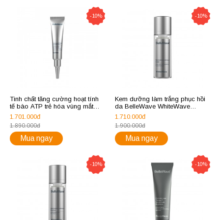
-10%
-10%
Tinh chất tăng cường hoạt tính
Kem dưỡng làm trắng phục hồi
tế bào ATP trẻ hóa vùng mắt
da BelleWave WhiteWave
BelleWave EyeWave Visionergy
Restorative Luminous Cream
1.701.000đ
1.710.000đ
ATP Cell Activating Serum
1.890.000đ
1.900.000đ
Mua ngay
Mua ngay
-10%
-10%