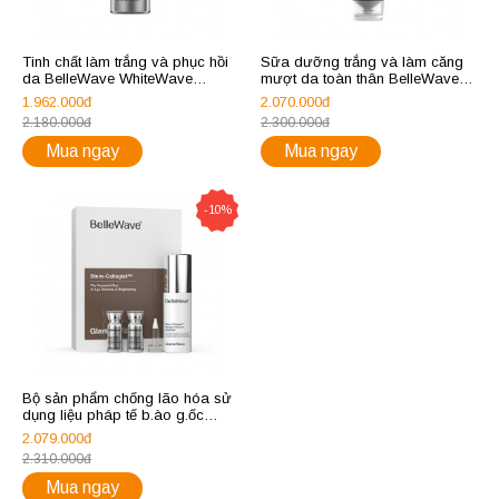
Tinh chất làm trắng và phục hồi
Sữa dưỡng trắng và làm căng
da BelleWave WhiteWave
mượt da toàn thân BelleWave
Restorative Luminous Essence
BodyWave Porcelain Luxe
1.962.000đ
2.070.000đ
Velvety Lush Brightener
2.180.000đ
2.300.000đ
Mua ngay
Mua ngay
-10%
Bộ sản phẩm chống lão hóa sử
dụng liệu pháp tế b.ào g.ốc
BelleWave GlamorWave Stem-
2.079.000đ
Cellogist (Radiant-smooth
2.310.000đ
Cleanser + Youth Serum)
Mua ngay