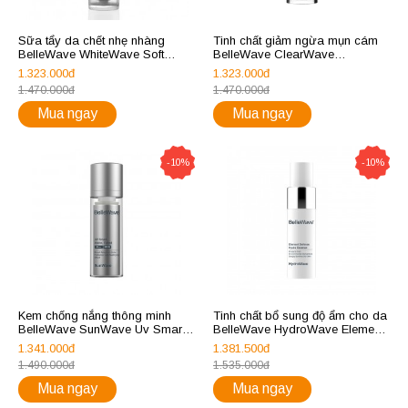
Sữa tẩy da chết nhẹ nhàng
Tinh chất giảm ngừa mụn cám
BelleWave WhiteWave Soft
BelleWave ClearWave
Exfoliating Emulsion
Comedone Repair Activist
1.323.000đ
1.323.000đ
1.470.000đ
1.470.000đ
Mua ngay
Mua ngay
-10%
-10%
Kem chống nắng thông minh
Tinh chất bổ sung độ ẩm cho da
BelleWave SunWave Uv Smart
BelleWave HydroWave Element
(Matte, Tinted) (SPF 30/pa+++)
Defense Hydra Essence
1.341.000đ
1.381.500đ
1.490.000đ
1.535.000đ
Mua ngay
Mua ngay