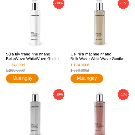
-10%
-10%
Sữa tẩy trang nhẹ nhàng
Gel rửa mặt nhẹ nhàng
BelleWave WhiteWave Gentle
BelleWave WhiteWave Gentle
Cleansing Milk
Wash (200ml)
1.134.000đ
1.134.000đ
1.260.000đ
1.260.000đ
Mua ngay
Mua ngay
-10%
-10%