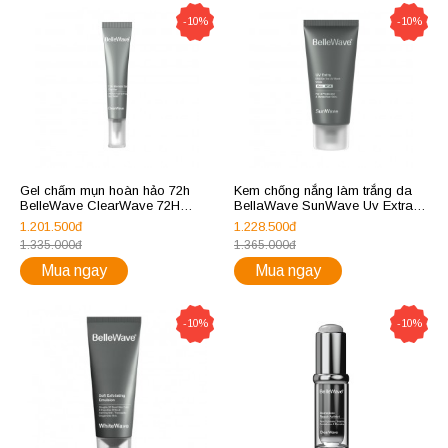
-10%
-10%
Gel chấm mụn hoàn hảo 72h
Kem chống nắng làm trắng da
BelleWave ClearWave 72H
BellaWave SunWave Uv Extra
Blemish Spot Clarifier
DNA De-tox UV Block (White)
1.201.500đ
1.228.500đ
(Spf 45/pa+++)
1.335.000đ
1.365.000đ
Mua ngay
Mua ngay
-10%
-10%