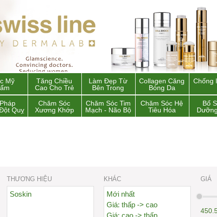
c Mỹ
Tăng Chiều
Làm Đẹp Từ
Collagen Căng
Chống 
hẩm
Cao Cho Trẻ
Bên Trong
Bóng Da
 Pháp
Chăm Sóc
Chăm Sóc Tim
Chăm Sóc Hệ
Bổ 
Đột Quỵ
Xương Khớp
Mạch - Não Bộ
Tiêu Hóa
Dưỡng
THƯƠNG HIỆU
KHÁC
GIÁ
Soskin
Mới nhất
Giá: thấp -> cao
450.
Giá: cao -> thấp