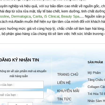
yên nghiệp và hiệu quả, với sự bảo đảm cao nhất về nguồn gốc, chấ
i đẹp từ sữa rửa mặt, tẩy tế bào chết, kem dưỡng, tinh chất dưỡ
ssline
,
Dermalogica
,
Carita
,
iS Clinical
,
Beauty Spa
…. Nguồn sản p
à cách mà Aladin muốn thể hiện sự tận tâm của mình đối với khách hà
ược hưởng mức giá vô cùng hợp lý, chắc chắn sẽ làm bạn hài lòng. 
, bộ phận giao hàng của chúng tôi sẽ làm việc hết sức khẩn trươn
ĐĂNG KÝ NHẬN TIN
SẢN PHẨM
hông tin về sản phẩm mới và khuyến
Mỹ Phẩm
TRANG CHỦ
mãi hàng tuần
Tăng Chiều 
LIÊN HỆ
Collagen Că
KHUYẾN MÃI
Trẻ Hóa Tế 
TIN TỨC
Nhân Sâm H