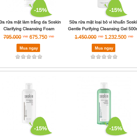
-15%
-15%
ữa rửa mặt làm trắng da Soskin
Sữa rửa mặt loại bỏ vi khuẩn Soski
Clarifying Cleansing Foam
Gentle Purifying Cleansing Gel 500
795.000
675.750
1.450.000
1.232.500
Mua ngay
Mua ngay
-15%
-15%