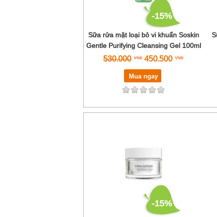
-15%
Sữa rửa mặt loại bỏ vi khuẩn Soskin
S
Gentle Purifying Cleansing Gel 100ml
530.000
450.500
Mua ngay
-15%