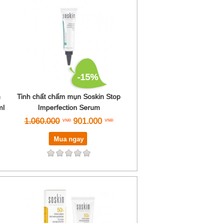
-15%
n
Tinh chất chấm mụn Soskin Stop
ml
Imperfection Serum
1.060.000
901.000
Mua ngay