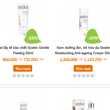
-15%
-15%
el tẩy tế bào chết Soskin Gentle
Kem dưỡng ẩm, trẻ hóa da Soski
Peeling 60ml
Moisturizing Anti-ageing Cream 50
860.000
731.000
1.345.000
1.143.250
Mua ngay
Mua ngay