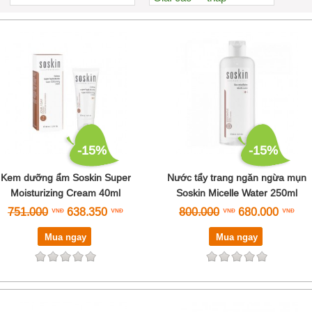
Xem nhiều nhất
Nhiều nhận xét
Đánh giá cao nhất
Tên A->Z
-15%
-15%
Kem dưỡng ẩm Soskin Super
Nước tẩy trang ngăn ngừa mụn
Moisturizing Cream 40ml
Soskin Micelle Water 250ml
751.000
638.350
800.000
680.000
Mua ngay
Mua ngay