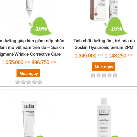
-15%
-15%
 dưỡng giúp làm giảm nếp nhăn
Tinh chất dưỡng ẩm, trẻ hóa da
làm mờ vết nám trên da – Soskin
Soskin Hyaluronic Serum 2PM
igment-Wrinkle Corrective Care
1.345.000
1.143.250
1.055.000
896.750
Mua ngay
Mua ngay