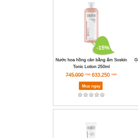
-15%
Nước hoa hồng cân bằng ẩm Soskin
G
Tonic Lotion 250ml
745.000
633.250
Mua ngay