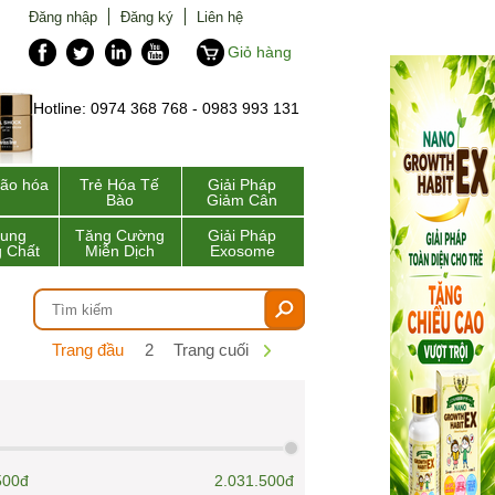
Đăng nhập
Đăng ký
Liên hệ
Giỏ hàng
Hotline: 0974 368 768 - 0983 993 131
lão hóa
Trẻ Hóa Tế
Giải Pháp
Bào
Giảm Cân
Sung
Tăng Cường
Giải Pháp
 Chất
Miễn Dịch
Exosome
Trang đầu
2
Trang cuối
500đ
2.031.500đ