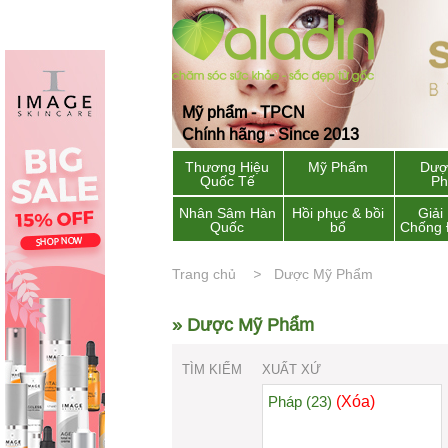
Mỹ phẩm - TPCN
Chính hãng - Since 2013
Thương Hiệu
Mỹ Phẩm
Dượ
Quốc Tế
P
Nhân Sâm Hàn
Hồi phục & bồi
Giải
Quốc
bổ
Chống 
Trang chủ
Dược Mỹ Phẩm
» Dược Mỹ Phẩm
TÌM KIẾM
XUẤT XỨ
(Xóa)
Pháp (23)