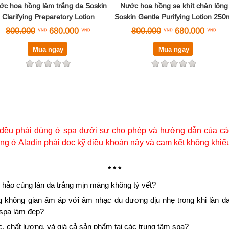
ớc hoa hồng làm trắng da Soskin
Nước hoa hồng se khít chân lông
Clarifying Preparetory Lotion
Soskin Gentle Purifying Lotion 250
800.000
680.000
800.000
680.000
Mua ngay
Mua ngay
đều phải dùng ở spa dưới sự cho phép và hướng dẫn của các
g ở Aladin phải đọc kỹ điều khoản này và cam kết không khiếu
* * *
 hảo cùng làn da trắng mịn màng không tỳ vết?
g không gian ấm áp với âm nhạc du dương dịu nhẹ trong khi làn da
 spa làm đẹp?
 chất lượng, và giá cả sản phẩm tại các trung tâm spa?