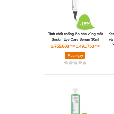
-15%
Tinh chất chống lão hóa vùng mắt
Kem
Soskin Eye Care Serum 30ml
và 
P
1.755.000
1.491.750
Mua ngay