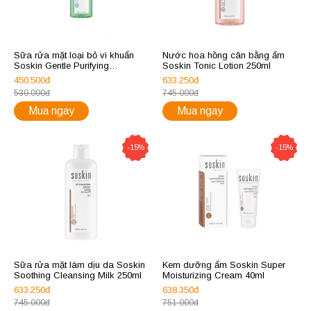
Sữa rửa mặt loại bỏ vi khuẩn
Nước hoa hồng cân bằng ẩm
Soskin Gentle Purifying
Soskin Tonic Lotion 250ml
Cleansing Gel 100ml
450.500đ
633.250đ
530.000đ
745.000đ
Mua ngay
Mua ngay
-15%
-15%
Sữa rửa mặt làm dịu da Soskin
Kem dưỡng ẩm Soskin Super
Soothing Cleansing Milk 250ml
Moisturizing Cream 40ml
633.250đ
638.350đ
745.000đ
751.000đ