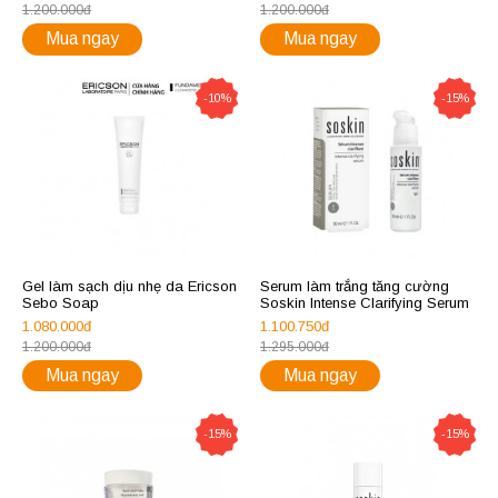
1.200.000đ
1.200.000đ
Mua ngay
Mua ngay
-10%
-15%
Gel làm sạch dịu nhẹ da Ericson
Serum làm trắng tăng cường
Sebo Soap
Soskin Intense Clarifying Serum
1.080.000đ
1.100.750đ
1.200.000đ
1.295.000đ
Mua ngay
Mua ngay
-15%
-15%