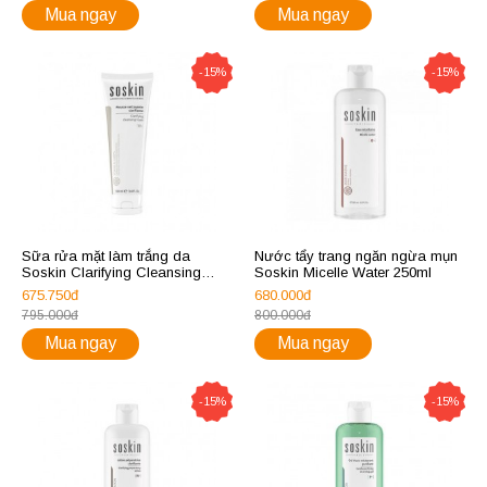
Mua ngay
Mua ngay
-15%
-15%
Sữa rửa mặt làm trắng da
Nước tẩy trang ngăn ngừa mụn
Soskin Clarifying Cleansing
Soskin Micelle Water 250ml
Foam
675.750đ
680.000đ
795.000đ
800.000đ
Mua ngay
Mua ngay
-15%
-15%