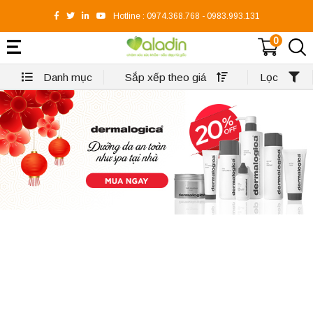
Hotline :
0974.368.768
-
0983.993.131
0
Danh mục
Sắp xếp theo giá
Lọc