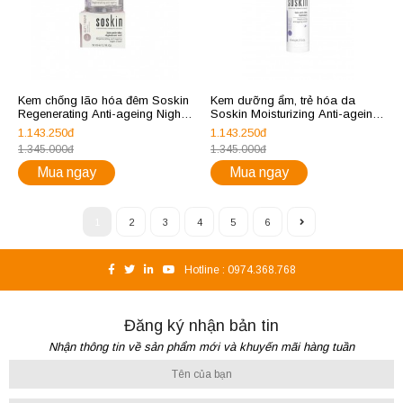
Kem chống lão hóa đêm Soskin
Kem dưỡng ẩm, trẻ hóa da
Regenerating Anti-ageing Night
Soskin Moisturizing Anti-ageing
Cream 50ml
Cream 50ml
1.143.250đ
1.143.250đ
1.345.000đ
1.345.000đ
Mua ngay
Mua ngay
1
2
3
4
5
6
Hotline :
0974.368.768
Đăng ký nhận bản tin
Nhận thông tin về sản phẩm mới và khuyến mãi hàng tuần