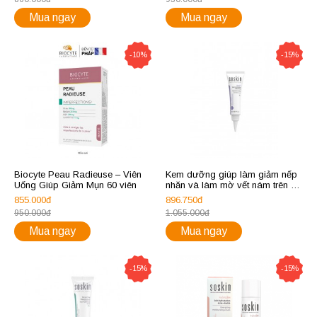
Mua ngay
Mua ngay
-10%
-15%
Biocyte Peau Radieuse – Viên
Kem dưỡng giúp làm giảm nếp
Uống Giúp Giảm Mụn 60 viên
nhăn và làm mờ vết nám trên da
– Soskin Pigment-Wrinkle
855.000đ
896.750đ
Corrective Care
950.000đ
1.055.000đ
Mua ngay
Mua ngay
-15%
-15%