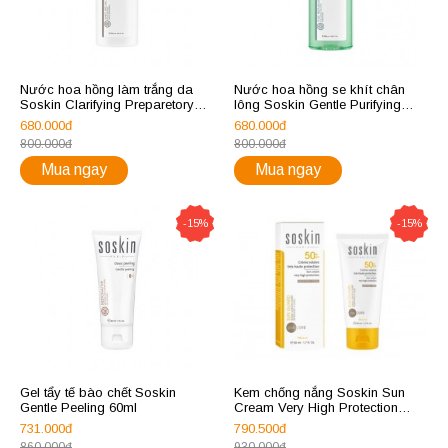
Nước hoa hồng làm trắng da
Nước hoa hồng se khít chân
Soskin Clarifying Preparetory
lông Soskin Gentle Purifying
Lotion
Lotion 250ml
680.000đ
680.000đ
800.000đ
800.000đ
Mua ngay
Mua ngay
-15%
-15%
Gel tẩy tế bào chết Soskin
Kem chống nắng Soskin Sun
Gentle Peeling 60ml
Cream Very High Protection
SPF50+
731.000đ
790.500đ
860.000đ
930.000đ