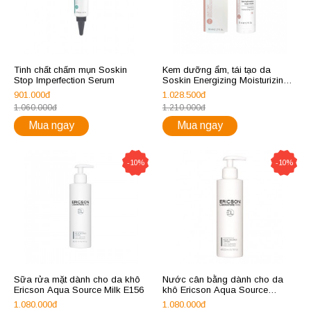
Tinh chất chấm mụn Soskin
Kem dưỡng ẩm, tái tạo da
Stop Imperfection Serum
Soskin Energizing Moisturizing
Cream 50ml
901.000đ
1.028.500đ
1.060.000đ
1.210.000đ
Mua ngay
Mua ngay
-10%
-10%
Sữa rửa mặt dành cho da khô
Nước cân bằng dành cho da
Ericson Aqua Source Milk E156
khô Ericson Aqua Source
Moisturising Lotion
1.080.000đ
1.080.000đ