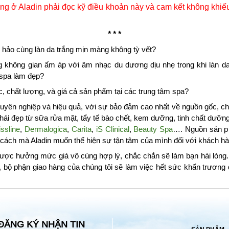
g ở Aladin phải đọc kỹ điều khoản này và cam kết không khiếu
* * *
 hảo cùng làn da trắng mịn màng không tỳ vết?
g không gian ấm áp với âm nhạc du dương dịu nhẹ trong khi làn da
 spa làm đẹp?
 chất lượng, và giá cả sản phẩm tại các trung tâm spa?
yên nghiệp và hiệu quả, với sự bảo đảm cao nhất về nguồn gốc, chấ
i đẹp từ sữa rửa mặt, tẩy tế bào chết, kem dưỡng, tinh chất dưỡ
ssline
,
Dermalogica
,
Carita
,
iS Clinical
,
Beauty Spa
…. Nguồn sản p
à cách mà Aladin muốn thể hiện sự tận tâm của mình đối với khách hà
ược hưởng mức giá vô cùng hợp lý, chắc chắn sẽ làm bạn hài lòng. 
, bộ phận giao hàng của chúng tôi sẽ làm việc hết sức khẩn trươn
ĐĂNG KÝ NHẬN TIN