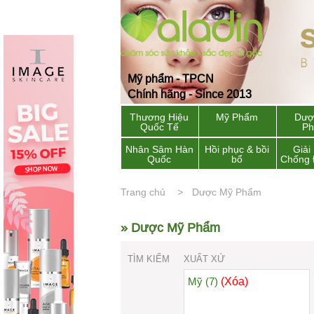
Mỹ phẩm - TPCN
Chính hãng - Since 2013
Thương Hiệu
Mỹ Phẩm
Dượ
Quốc Tế
P
Nhân Sâm Hàn
Hồi phục & bồi
Giải
Quốc
bổ
Chống 
Trang chủ
Dược Mỹ Phẩm
» Dược Mỹ Phẩm
TÌM KIẾM
XUẤT XỨ
(Xóa)
Mỹ (7)