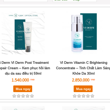
Xem nhiều nhất
Nhiều nhận xét
Đánh giá cao nhất
Tên A->Z
i Derm VI Derm Post Treatment
VI Derm Vitamin C Brightening
pair Cream – Kem phục hồi làm
Concentrate – Tinh Chất Làm Sán
dịu da sau điều trị 59ml
Khỏe Da 30ml
1.540.000
2.850.000
Mua ngay
Mua ngay