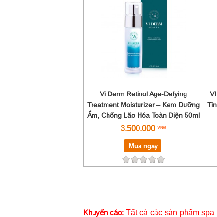
Vi Derm Retinol Age-Defying
VI
Treatment Moisturizer – Kem Dưỡng
Ti
Ẩm, Chống Lão Hóa Toàn Diện 50ml
3.500.000
Mua ngay
Tất cả các sản phẩm spa 
Khuyến cáo: