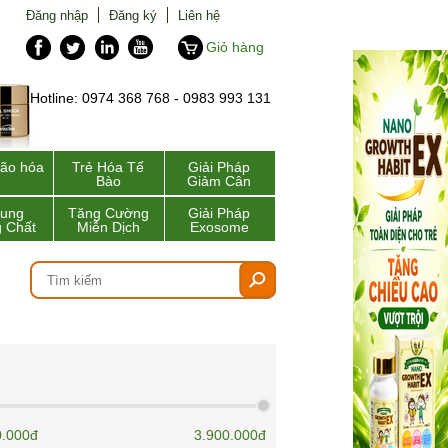
Đăng nhập
Đăng ký
Liên hệ
Giỏ hàng
Hotline: 0974 368 768 - 0983 993 131
lão hóa
Trẻ Hóa Tế
Giải Pháp
Bào
Giảm Cân
Sung
Tăng Cường
Giải Pháp
 Chất
Miễn Dịch
Exosome
0.000đ
3.900.000đ