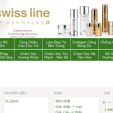
c Mỹ
Tăng Chiều
Làm Đẹp Từ
Collagen Căng
Chống 
hẩm
Cao Cho Trẻ
Bên Trong
Bóng Da
 Pháp
Chăm Sóc
Chăm Sóc Tim
Chăm Sóc Hệ
Bổ 
Đột Quỵ
Xương Khớp
Mạch - Não Bộ
Tiêu Hóa
Dưỡng
THƯƠNG HIỆU
KHÁC
GIÁ
Vi Derm
Mới nhất
Giá: thấp -> cao
1.49
Giá: cao -> thấp