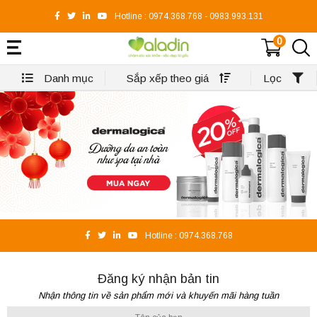
Hotline :
0974.368.768
-
0983.993.131
0
Danh mục
Sắp xếp theo giá
Lọc
Hotline :
0974.368.768
Đăng ký nhận bản tin
Nhận thông tin về sản phẩm mới và khuyến mãi hàng tuần