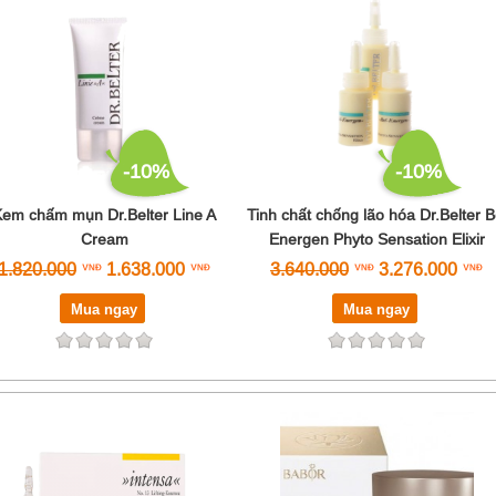
-10%
-10%
em chấm mụn Dr.Belter Line A
Tinh chất chống lão hóa Dr.Belter B
Cream
Energen Phyto Sensation Elixir
1.820.000
1.638.000
3.640.000
3.276.000
Mua ngay
Mua ngay