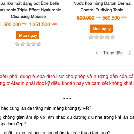
ữa rửa mặt dạng bọt Être Belle
Nước hoa hồng Dalton Derma
aluronic Triple Effect Hyaluronic
Control Purifying Tonic
Cleansing Mousse
590.000
560.500
1.590.000
1.351.500
Mua ngay
Mua ngay
Trang đầu
2
đều phải dùng ở spa dưới sự cho phép và hướng dẫn của các
g ở Aladin phải đọc kỹ điều khoản này và cam kết không khiếu
* * *
 hảo cùng làn da trắng mịn màng không tỳ vết?
g không gian ấm áp với âm nhạc du dương dịu nhẹ trong khi làn da
 spa làm đẹp?
 chất lượng, và giá cả sản phẩm tại các trung tâm spa?