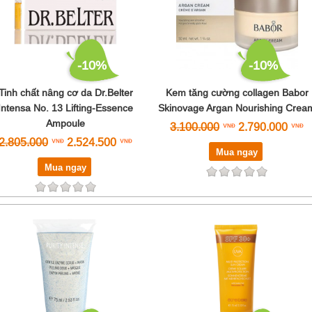
-10%
-10%
Tinh chất nâng cơ da Dr.Belter
Kem tăng cường collagen Babor
Intensa No. 13 Lifting-Essence
Skinovage Argan Nourishing Crea
Ampoule
3.100.000
2.790.000
2.805.000
2.524.500
Mua ngay
Mua ngay