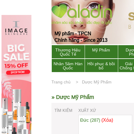
Mỹ phẩm - TPCN
Chính hãng - Since 2013
Thương Hiệu
Mỹ Phẩm
Dượ
Quốc Tế
P
Nhân Sâm Hàn
Hồi phục & bồi
Giải
Quốc
bổ
Chống 
Trang chủ
Dược Mỹ Phẩm
» Dược Mỹ Phẩm
TÌM KIẾM
XUẤT XỨ
(Xóa)
Đức (287)