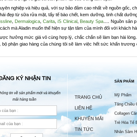
yên nghiệp và hiệu quả, với sự bảo đảm cao nhất về nguồn gốc, chấ
i đẹp từ sữa rửa mặt, tẩy tế bào chết, kem dưỡng, tinh chất dưỡ
ssline
,
Dermalogica
,
Carita
,
iS Clinical
,
Beauty Spa
…. Nguồn sản p
à cách mà Aladin muốn thể hiện sự tận tâm của mình đối với khách hà
ược hưởng mức giá vô cùng hợp lý, chắc chắn sẽ làm bạn hài lòng. 
, bộ phận giao hàng của chúng tôi sẽ làm việc hết sức khẩn trươn
ĐĂNG KÝ NHẬN TIN
SẢN PHẨM
hông tin về sản phẩm mới và khuyến
Mỹ Phẩm
TRANG CHỦ
mãi hàng tuần
Tăng Chiều 
LIÊN HỆ
Collagen Că
KHUYẾN MÃI
Trẻ Hóa Tế 
TIN TỨC
Nhân Sâm H