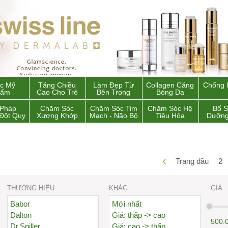
c Mỹ
Tăng Chiều
Làm Đẹp Từ
Collagen Căng
Chống 
hẩm
Cao Cho Trẻ
Bên Trong
Bóng Da
 Pháp
Chăm Sóc
Chăm Sóc Tim
Chăm Sóc Hệ
Bổ 
Đột Quỵ
Xương Khớp
Mạch - Não Bộ
Tiêu Hóa
Dưỡng
Trang đầu
2
THƯƠNG HIỆU
KHÁC
GIÁ
Babor
Mới nhất
Dalton
Giá: thấp -> cao
500.
Dr.Spiller
Giá: cao -> thấp