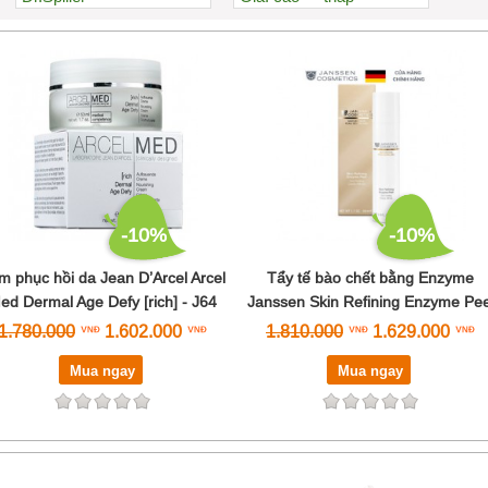
Être Belle
Xem nhiều nhất
Janssen
Nhiều nhận xét
Jean D’Arcel
Đánh giá cao nhất
ZO Skin Health
Tên A->Z
-10%
-10%
m phục hồi da Jean D’Arcel Arcel
Tẩy tế bào chết bằng Enzyme
ed Dermal Age Defy [rich] - J64
Janssen Skin Refining Enzyme Pee
1.780.000
1.602.000
1.810.000
1.629.000
Mua ngay
Mua ngay