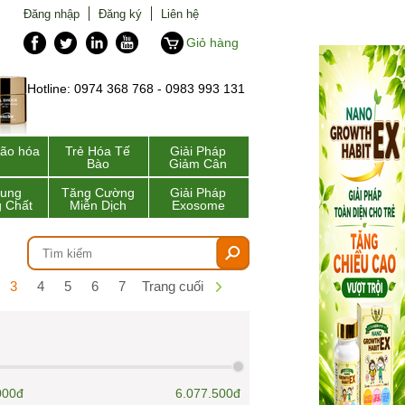
Đăng nhập
Đăng ký
Liên hệ
Giỏ hàng
Hotline: 0974 368 768 - 0983 993 131
lão hóa
Trẻ Hóa Tế
Giải Pháp
Bào
Giảm Cân
Sung
Tăng Cường
Giải Pháp
 Chất
Miễn Dịch
Exosome
3
4
5
6
7
Trang cuối
000đ
6.077.500đ