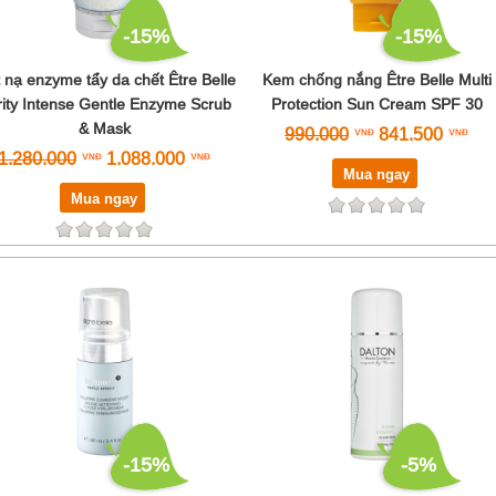
-15%
-15%
 nạ enzyme tẩy da chết Être Belle
Kem chống nắng Être Belle Multi
ity Intense Gentle Enzyme Scrub
Protection Sun Cream SPF 30
& Mask
990.000
841.500
1.280.000
1.088.000
Mua ngay
Mua ngay
-15%
-5%