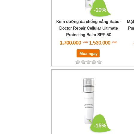
-10%
Kem dưỡng da chống nắng Babor
Mặt
Doctor Repair Cellular Ultimate
Pur
Protecting Balm SPF 50
1.700.000
1.530.000
Mua ngay
-15%