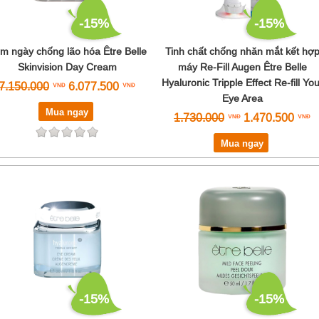
-15%
-15%
m ngày chống lão hóa Être Belle
Tinh chất chống nhăn mắt kết hợ
Skinvision Day Cream
máy Re-Fill Augen Être Belle
Hyaluronic Tripple Effect Re-fill You
7.150.000
6.077.500
Eye Area
Mua ngay
1.730.000
1.470.500
Mua ngay
-15%
-15%