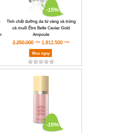
-15%
p
Tinh chất dưỡng da từ vàng và trứng
cá muối Être Belle Caviar Gold
r
Ampoule
2.250.000
1.912.500
Mua ngay
-15%