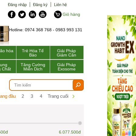
Đăng nhập
Đăng ký
Liên hệ
Giỏ hàng
Hotline: 0974 368 768 - 0983 993 131
lão hóa
Trẻ Hóa Tế
Giải Pháp
Bào
Giảm Cân
Sung
Tăng Cường
Giải Pháp
 Chất
Miễn Dịch
Exosome
rang đầu
2
3
4
Trang cuối
500đ
6.077.500đ