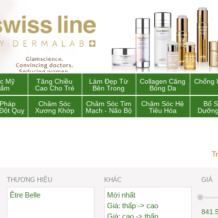
c Mỹ
Tăng Chiều
Làm Đẹp Từ
Collagen Căng
Chống 
hẩm
Cao Cho Trẻ
Bên Trong
Bóng Da
 Pháp
Chăm Sóc
Chăm Sóc Tim
Chăm Sóc Hệ
Bổ 
Đột Quỵ
Xương Khớp
Mạch - Não Bộ
Tiêu Hóa
Dưỡng
T
THƯƠNG HIỆU
KHÁC
GIÁ
Être Belle
Mới nhất
Giá: thấp -> cao
841.
Giá: cao -> thấp