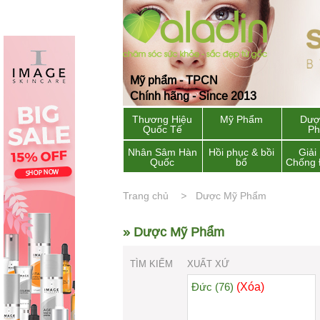
Mỹ phẩm - TPCN
Chính hãng - Since 2013
Thương Hiệu
Mỹ Phẩm
Dượ
Quốc Tế
P
Nhân Sâm Hàn
Hồi phục & bồi
Giải
Quốc
bổ
Chống 
Trang chủ
Dược Mỹ Phẩm
» Dược Mỹ Phẩm
TÌM KIẾM
XUẤT XỨ
(Xóa)
Đức (76)