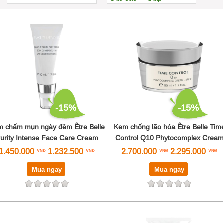
Xem nhiều nhất
Nhiều nhận xét
Đánh giá cao nhất
Tên A->Z
-15%
-15%
 chấm mụn ngày đêm Être Belle
Kem chống lão hóa Être Belle Tim
urity Intense Face Care Cream
Control Q10 Phytocomplex Crea
1.450.000
1.232.500
2.700.000
2.295.000
Mua ngay
Mua ngay