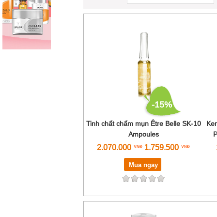
-15%
Tinh chất chấm mụn Être Belle SK-10
Kem
Ampoules
P
2.070.000
1.759.500
Mua ngay