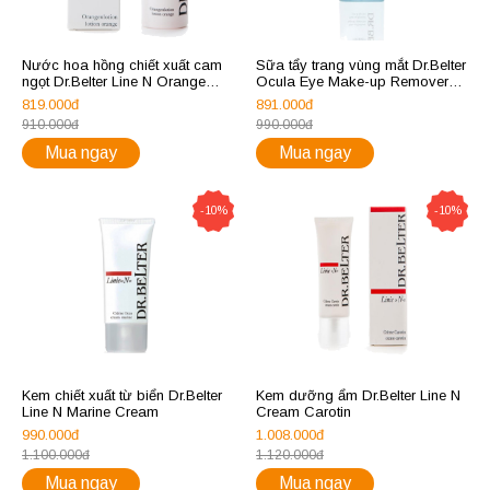
Nước hoa hồng chiết xuất cam
Sữa tẩy trang vùng mắt Dr.Belter
ngọt Dr.Belter Line N Orange
Ocula Eye Make-up Remover
Lotion
Lotion
819.000đ
891.000đ
910.000đ
990.000đ
Mua ngay
Mua ngay
-10%
-10%
Kem chiết xuất từ biển Dr.Belter
Kem dưỡng ẩm Dr.Belter Line N
Line N Marine Cream
Cream Carotin
990.000đ
1.008.000đ
1.100.000đ
1.120.000đ
Mua ngay
Mua ngay