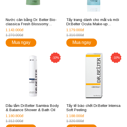
Nước cân bằng Dr. Belter Bio-
Tẩy trang dành cho mắt và môi
classica Fresh Blossomy
Dr.Belter Ocula Make-up
Tensum
Remover Eyes & Lips Duo
1.143.000đ
1.179.000đ
1.270.000đ
1.310.000đ
Mua ngay
Mua ngay
-10%
-10%
Dầu tắm Dr.Belter Samtea Body
Tẩy tế bào chết Dr.Belter Intensa
& Balance Shower & Bath Oil
Soft Peeling
1.180.800đ
1.188.000đ
1.312.000đ
1.320.000đ