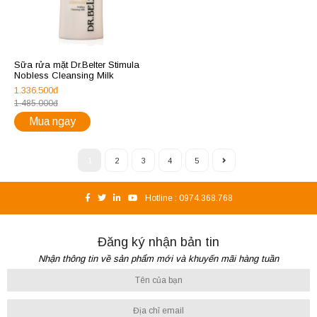
Sữa rửa mặt Dr.Belter Stimula
Nobless Cleansing Milk
1.336.500đ
1.485.000đ
Mua ngay
1
2
3
4
5
Hotline :
0974.368.768
Đăng ký nhận bản tin
Nhận thông tin về sản phẩm mới và khuyến mãi hàng tuần