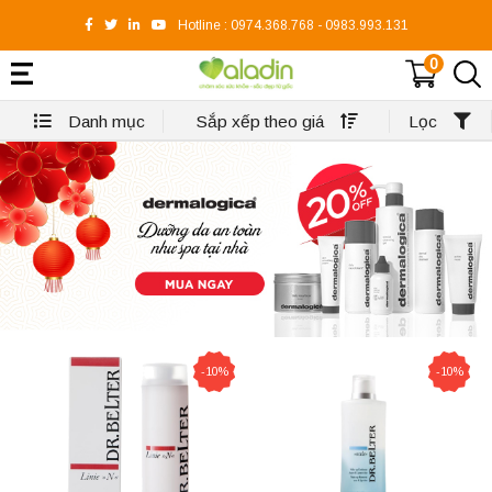
Hotline :
0974.368.768
-
0983.993.131
0
Danh mục
Sắp xếp theo giá
Lọc
-10%
-10%