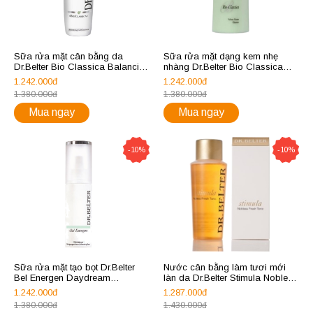
Sữa rửa mặt cân bằng da
Sữa rửa mặt dạng kem nhẹ
Dr.Belter Bio Classica Balancing
nhàng Dr.Belter Bio Classica
Gel Cleanser
Velvety Cream Cleanser
1.242.000đ
1.242.000đ
1.380.000đ
1.380.000đ
Mua ngay
Mua ngay
-10%
-10%
Sữa rửa mặt tạo bọt Dr.Belter
Nước cân bằng làm tươi mới
Bel Energen Daydream
làn da Dr.Belter Stimula Nobless
Cleansing Foam
Fresh Tonic
1.242.000đ
1.287.000đ
1.380.000đ
1.430.000đ