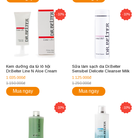
-10%
-10%
Kem dưỡng da từ lô hội
Sữa làm sạch da Dr.Belter
Dr.Belter Line N Aloe Cream
Sensibel Delicete Cleanser Milk
1.035.000đ
1.125.000đ
1.150.000đ
1.250.000đ
Mua ngay
Mua ngay
-10%
-10%