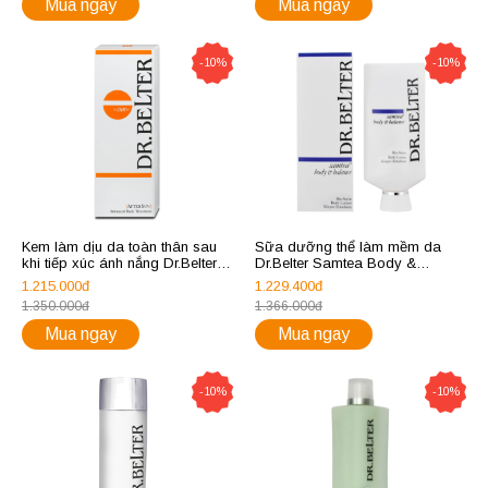
Mua ngay
Mua ngay
-10%
-10%
Kem làm dịu da toàn thân sau
Sữa dưỡng thể làm mềm da
khi tiếp xúc ánh nắng Dr.Belter
Dr.Belter Samtea Body &
After Sun Advanced Body
Balance Bio-Satin Body Lotion
1.215.000đ
1.229.400đ
Treatment
1.350.000đ
1.366.000đ
Mua ngay
Mua ngay
-10%
-10%