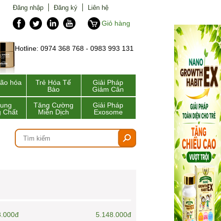
Đăng nhập
Đăng ký
Liên hệ
Giỏ hàng
Hotline: 0974 368 768 - 0983 993 131
lão hóa
Trẻ Hóa Tế
Giải Pháp
Bào
Giảm Cân
Sung
Tăng Cường
Giải Pháp
 Chất
Miễn Dịch
Exosome
8.000đ
5.148.000đ