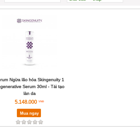
Xem nhiều nhất
Nhiều nhận xét
Đánh giá cao nhất
Tên A->Z
rum Ngừa lão hóa Skingenuity 1
generative Serum 30ml - Tái tạo
làn da
5.148.000
Mua ngay