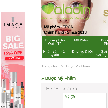
Mỹ phẩm - TPCN
Chính hãng - Since 2013
Thương Hiệu
Mỹ Phẩm
Dượ
Quốc Tế
P
Nhân Sâm Hàn
Hồi phục & bồi
Giải
Quốc
bổ
Chống 
Trang chủ
Dược Mỹ Phẩm
» Dược Mỹ Phẩm
TÌM KIẾM
XUẤT XỨ
Mỹ (2)