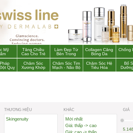
c Mỹ
Tăng Chiều
Làm Đẹp Từ
Collagen Căng
Chống 
hẩm
Cao Cho Trẻ
Bên Trong
Bóng Da
 Pháp
Chăm Sóc
Chăm Sóc Tim
Chăm Sóc Hệ
Bổ 
Đột Quỵ
Xương Khớp
Mạch - Não Bộ
Tiêu Hóa
Dưỡng
THƯƠNG HIỆU
KHÁC
GIÁ
Skingenuity
Mới nhất
Giá: thấp -> cao
5.14
Giá: cao -> thấp