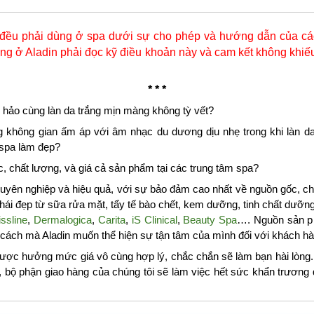
đều phải dùng ở spa dưới sự cho phép và hướng dẫn của các
g ở Aladin phải đọc kỹ điều khoản này và cam kết không khiếu
* * *
 hảo cùng làn da trắng mịn màng không tỳ vết?
g không gian ấm áp với âm nhạc du dương dịu nhẹ trong khi làn da
 spa làm đẹp?
 chất lượng, và giá cả sản phẩm tại các trung tâm spa?
yên nghiệp và hiệu quả, với sự bảo đảm cao nhất về nguồn gốc, chấ
i đẹp từ sữa rửa mặt, tẩy tế bào chết, kem dưỡng, tinh chất dưỡ
ssline
,
Dermalogica
,
Carita
,
iS Clinical
,
Beauty Spa
…. Nguồn sản p
à cách mà Aladin muốn thể hiện sự tận tâm của mình đối với khách hà
ược hưởng mức giá vô cùng hợp lý, chắc chắn sẽ làm bạn hài lòng. 
, bộ phận giao hàng của chúng tôi sẽ làm việc hết sức khẩn trươn