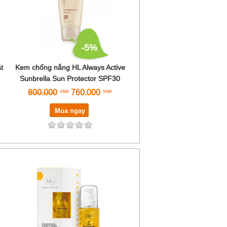
-5%
t
Kem chống nắng HL Always Active
Sunbrella Sun Protector SPF30
800.000
760.000
Mua ngay