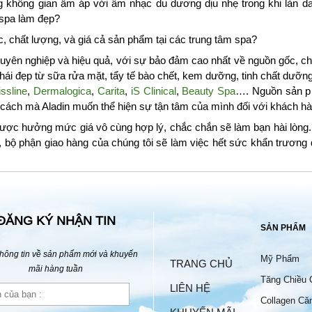
g không gian ấm áp với âm nhạc du dương dịu nhẹ trong khi làn da
 spa làm đẹp?
 chất lượng, và giá cả sản phẩm tại các trung tâm spa?
yên nghiệp và hiệu quả, với sự bảo đảm cao nhất về nguồn gốc, chấ
i đẹp từ sữa rửa mặt, tẩy tế bào chết, kem dưỡng, tinh chất dưỡ
ssline
,
Dermalogica
,
Carita
,
iS Clinical
,
Beauty Spa
…. Nguồn sản p
à cách mà Aladin muốn thể hiện sự tận tâm của mình đối với khách hà
ược hưởng mức giá vô cùng hợp lý, chắc chắn sẽ làm bạn hài lòng. 
, bộ phận giao hàng của chúng tôi sẽ làm việc hết sức khẩn trươn
ĐĂNG KÝ NHẬN TIN
SẢN PHẨM
hông tin về sản phẩm mới và khuyến
Mỹ Phẩm
TRANG CHỦ
mãi hàng tuần
Tăng Chiều 
LIÊN HỆ
Collagen Că