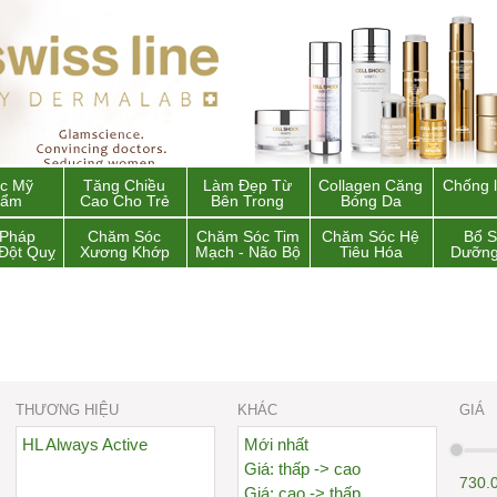
c Mỹ
Tăng Chiều
Làm Đẹp Từ
Collagen Căng
Chống 
hẩm
Cao Cho Trẻ
Bên Trong
Bóng Da
 Pháp
Chăm Sóc
Chăm Sóc Tim
Chăm Sóc Hệ
Bổ 
Đột Quỵ
Xương Khớp
Mạch - Não Bộ
Tiêu Hóa
Dưỡng
THƯƠNG HIỆU
KHÁC
GIÁ
HL Always Active
Mới nhất
Giá: thấp -> cao
730.
Giá: cao -> thấp