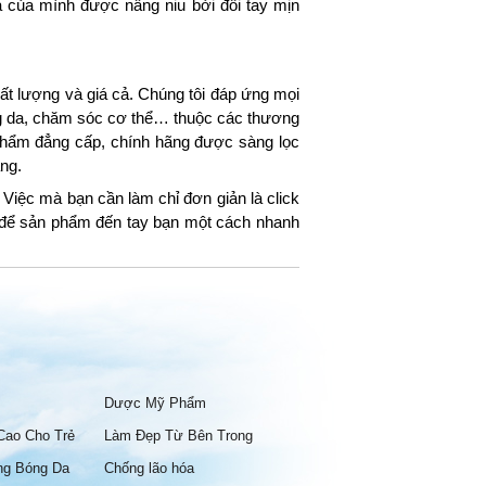
 của mình được nâng niu bởi đôi tay mịn
t lượng và giá cả. Chúng tôi đáp ứng mọi
ng da, chăm sóc cơ thể… thuộc các thương
hẩm đẳng cấp, chính hãng được sàng lọc
ng.
Việc mà bạn cần làm chỉ đơn giản là click
g để sản phẩm đến tay bạn một cách nhanh
Dược Mỹ Phẩm
Cao Cho Trẻ
Làm Đẹp Từ Bên Trong
ng Bóng Da
Chống lão hóa