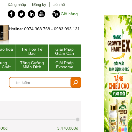
Đăng nhập
Đăng ký
Liên hệ
Giỏ hàng
Hotline: 0974 368 768 - 0983 993 131
lão hóa
Trẻ Hóa Tế
Giải Pháp
Bào
Giảm Cân
Sung
Tăng Cường
Giải Pháp
 Chất
Miễn Dịch
Exosome
000đ
3.470.000đ