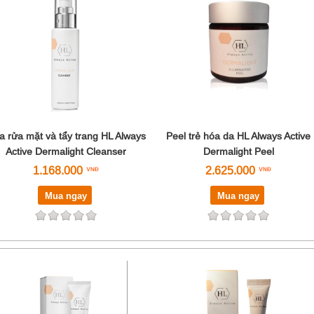
a rửa mặt và tẩy trang HL Always
Peel trẻ hóa da HL Always Active
Active Dermalight Cleanser
Dermalight Peel
1.168.000
2.625.000
Mua ngay
Mua ngay