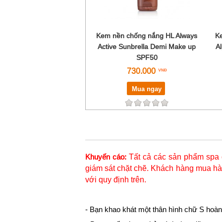
Kem nền chống nắng HL Always
K
Active Sunbrella Demi Make up
A
SPF50
730.000
Mua ngay
Tất cả các sản phẩm spa 
Khuyến cáo:
giám sát chặt chẽ. Khách hàng mua hàn
với quy định trên.
- Bạn khao khát một thân hình chữ S hoàn