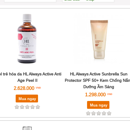
Xem nhiều nhất
Nhiều nhận xét
Đánh giá cao nhất
Tên A->Z
l trẻ hóa da HL Always Active Anti
HL Always Active Sunbrella Sun
Age Peel II
Protector SPF 50+ Kem Chống Nắ
Dưỡng Ầm Sáng
2.628.000
1.298.000
Mua ngay
Mua ngay