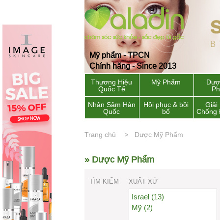
Mỹ phẩm - TPCN
Chính hãng - Since 2013
Thương Hiệu
Mỹ Phẩm
Dượ
Quốc Tế
P
Nhân Sâm Hàn
Hồi phục & bồi
Giải
Quốc
bổ
Chống 
Trang chủ
Dược Mỹ Phẩm
» Dược Mỹ Phẩm
TÌM KIẾM
XUẤT XỨ
Israel (13)
Mỹ (2)