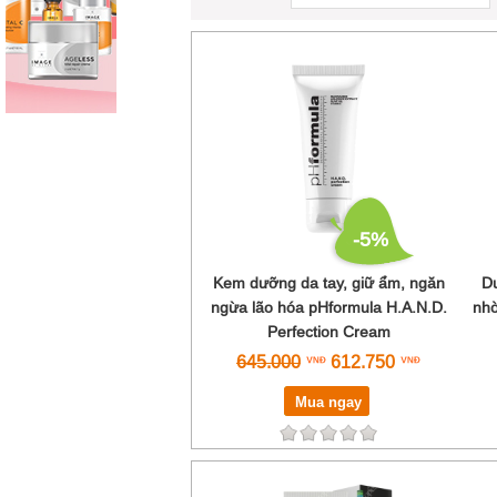
-5%
Kem dưỡng da tay, giữ ẩm, ngăn
Du
ngừa lão hóa pHformula H.A.N.D.
nhờ
Perfection Cream
645.000
612.750
Mua ngay