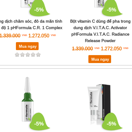
-5%
-5%
g dịch chăm sóc, đỏ da mãn tính
Bột vitamin C dùng để pha trong
 độ 1 pHFormula C.R. 1 Complex
dung dịch V.I.T.A.C. Activator
pHFormula V.I.T.A.C. Radiance
1.339.000
1.272.050
Release Powder
Mua ngay
1.339.000
1.272.050
Mua ngay
-5%
-5%