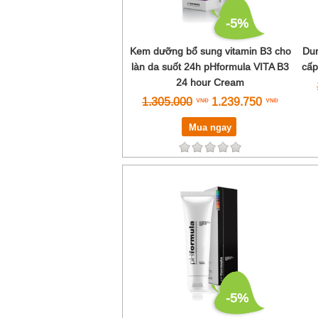
-5%
Kem dưỡng bổ sung vitamin B3 cho
Dun
làn da suốt 24h pHformula VITA B3
cấp
24 hour Cream
1.305.000
1.239.750
Mua ngay
-5%