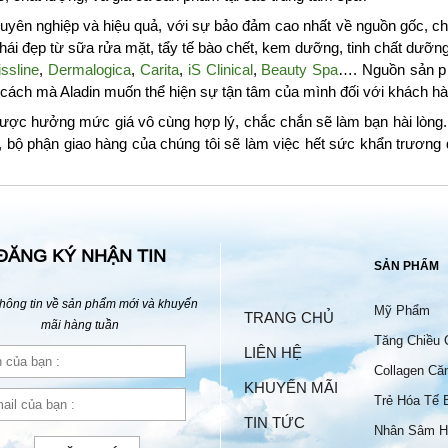
yên nghiệp và hiệu quả, với sự bảo đảm cao nhất về nguồn gốc, chấ
i đẹp từ sữa rửa mặt, tẩy tế bào chết, kem dưỡng, tinh chất dưỡ
ssline
,
Dermalogica
,
Carita
,
iS Clinical
,
Beauty Spa
…. Nguồn sản p
à cách mà Aladin muốn thể hiện sự tận tâm của mình đối với khách hà
ược hưởng mức giá vô cùng hợp lý, chắc chắn sẽ làm bạn hài lòng. 
, bộ phận giao hàng của chúng tôi sẽ làm việc hết sức khẩn trươn
ĐĂNG KÝ NHẬN TIN
SẢN PHẨM
hông tin về sản phẩm mới và khuyến
Mỹ Phẩm
TRANG CHỦ
mãi hàng tuần
Tăng Chiều 
LIÊN HỆ
Collagen Că
KHUYẾN MÃI
Trẻ Hóa Tế 
TIN TỨC
Nhân Sâm H