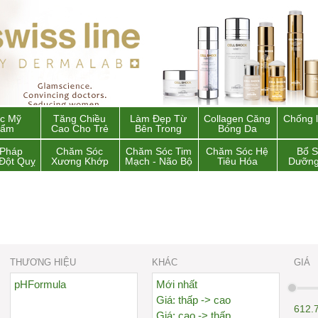
c Mỹ
Tăng Chiều
Làm Đẹp Từ
Collagen Căng
Chống 
hẩm
Cao Cho Trẻ
Bên Trong
Bóng Da
 Pháp
Chăm Sóc
Chăm Sóc Tim
Chăm Sóc Hệ
Bổ 
Đột Quỵ
Xương Khớp
Mạch - Não Bộ
Tiêu Hóa
Dưỡng
THƯƠNG HIỆU
KHÁC
GIÁ
pHFormula
Mới nhất
Giá: thấp -> cao
612.
Giá: cao -> thấp