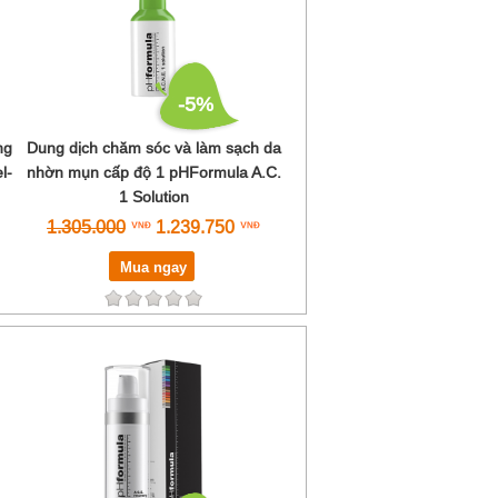
-5%
ng
Dung dịch chăm sóc và làm sạch da
l-
nhờn mụn cấp độ 1 pHFormula A.C.
1 Solution
1.305.000
1.239.750
Mua ngay