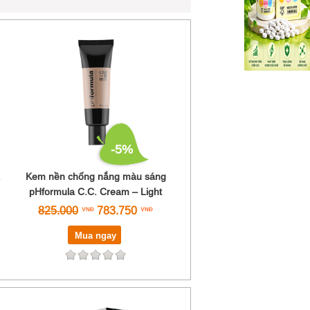
-5%
.
Kem nền chống nắng màu sáng
pHformula C.C. Cream – Light
825.000
783.750
Mua ngay