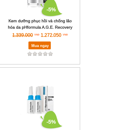
-5%
Kem dưỡng phục hồi và chống lão
hóa da pHformula A.G.E. Recovery
1.339.000
1.272.050
Mua ngay
-5%