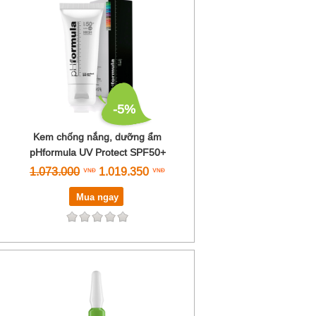
-5%
Kem chống nắng, dưỡng ẩm
pHformula UV Protect SPF50+
1.073.000
1.019.350
Mua ngay