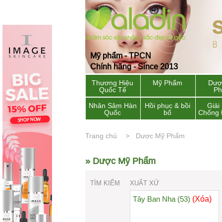
Mỹ phẩm - TPCN
Chính hãng - Since 2013
Thương Hiệu
Mỹ Phẩm
Dượ
Quốc Tế
P
Nhân Sâm Hàn
Hồi phục & bồi
Giải
Quốc
bổ
Chống 
Trang chủ
Dược Mỹ Phẩm
» Dược Mỹ Phẩm
TÌM KIẾM
XUẤT XỨ
(Xóa)
Tây Ban Nha (53)