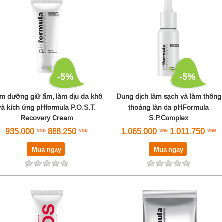
-5%
-5%
m dưỡng giữ ẩm, làm dịu da khô
Dung dịch làm sạch và làm thông
và kích ứng pHformula P.O.S.T.
thoáng làn da pHFormula
Recovery Cream
S.P.Complex
935.000
888.250
1.065.000
1.011.750
Mua ngay
Mua ngay