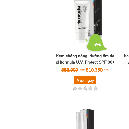
-5%
Kem chống nắng, dưỡng ẩm da
Ke
pHformula U.V. Protect SPF 30+
853.000
810.350
Mua ngay