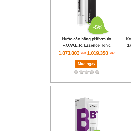
-5%
Nước cân bằng pHformula
Ke
P.O.W.E.R. Essence Tonic
d
1.073.000
1.019.350
Mua ngay