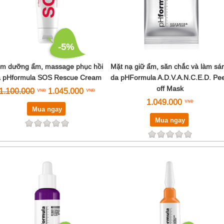
-5%
m dưỡng ẩm, massage phục hồi
Mặt nạ giữ ẩm, săn chắc và làm sá
a pHformula SOS Rescue Cream
da pHFormula A.D.V.A.N.C.E.D. Pee
off Mask
1.100.000
1.045.000
1.049.000
Mua ngay
Mua ngay