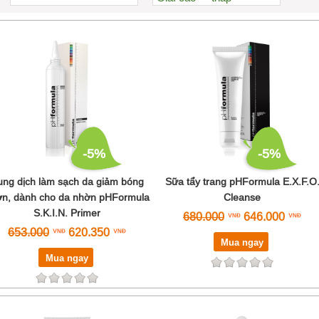
Xem nhiều nhất
Nhiều nhận xét
Đánh giá cao nhất
Tên A->Z
-5%
-5%
ng dịch làm sạch da giảm bóng
Sữa tẩy trang pHFormula E.X.F.O
n, dành cho da nhờn pHFormula
Cleanse
S.K.I.N. Primer
680.000
646.000
653.000
620.350
Mua ngay
Mua ngay