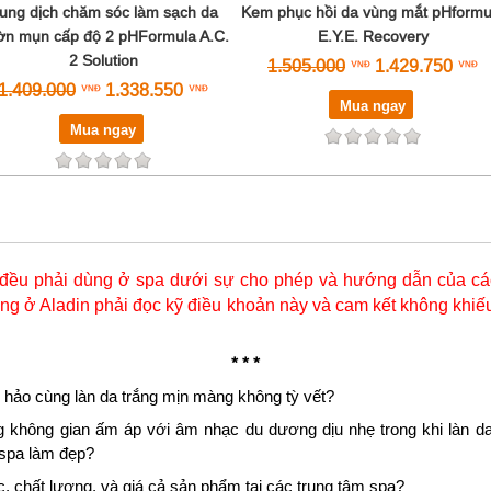
ung dịch chăm sóc làm sạch da
Kem phục hồi da vùng mắt pHformu
ờn mụn cấp độ 2 pHFormula A.C.
E.Y.E. Recovery
2 Solution
1.505.000
1.429.750
1.409.000
1.338.550
Mua ngay
Mua ngay
đều phải dùng ở spa dưới sự cho phép và hướng dẫn của các
g ở Aladin phải đọc kỹ điều khoản này và cam kết không khiếu
* * *
 hảo cùng làn da trắng mịn màng không tỳ vết?
g không gian ấm áp với âm nhạc du dương dịu nhẹ trong khi làn da
 spa làm đẹp?
 chất lượng, và giá cả sản phẩm tại các trung tâm spa?