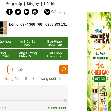
Đăng nhập
Đăng ký
Liên hệ
Giỏ hàng
Hotline: 0974 368 768 - 0983 993 131
lão hóa
Trẻ Hóa Tế
Giải Pháp
Bào
Giảm Cân
Sung
Tăng Cường
Giải Pháp
 Chất
Miễn Dịch
Exosome
Trang đầu
2
3
Trang cuối
750đ
5.589.000đ