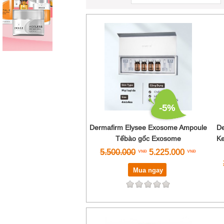
-5%
Dermafirm Elysee Exosome Ampoule
De
Tếbào gốc Exosome
Ke
5.500.000
5.225.000
Mua ngay