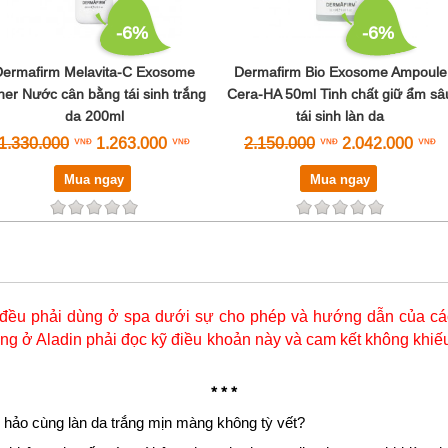
-6%
-6%
Dermafirm Melavita-C Exosome
Dermafirm Bio Exosome Ampoule
ner Nước cân bằng tái sinh trắng
Cera-HA 50ml Tinh chất giữ ẩm sâ
da 200ml
tái sinh làn da
1.330.000
1.263.000
2.150.000
2.042.000
Mua ngay
Mua ngay
đều phải dùng ở spa dưới sự cho phép và hướng dẫn của các
g ở Aladin phải đọc kỹ điều khoản này và cam kết không khiếu
* * *
 hảo cùng làn da trắng mịn màng không tỳ vết?