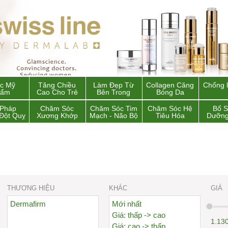
c Mỹ
Tăng Chiều
Làm Đẹp Từ
Collagen Căng
Chống 
hẩm
Cao Cho Trẻ
Bên Trong
Bóng Da
 Pháp
Chăm Sóc
Chăm Sóc Tim
Chăm Sóc Hệ
Bổ 
Đột Quỵ
Xương Khớp
Mạch - Não Bộ
Tiêu Hóa
Dưỡng
THƯƠNG HIỆU
KHÁC
GIÁ
Dermafirm
Mới nhất
Giá: thấp -> cao
1.13
Giá: cao -> thấp