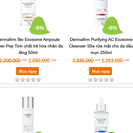
-5%
-6%
ermafirm Bio Exosome Ampoule
Dermafirm Purifying AC Exosome
er Pep Tinh chất trẻ hóa nhăn đa
Cleanser Sữa rửa mặt cho da dầu
tầng 50ml
mụn 250ml
2.200.000
2.090.000
1.330.000
1.263.000
Mua ngay
Mua ngay