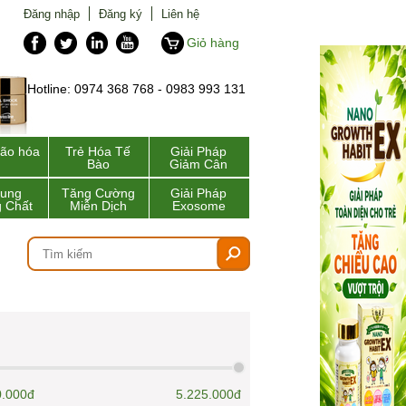
Đăng nhập
Đăng ký
Liên hệ
Giỏ hàng
Hotline: 0974 368 768 - 0983 993 131
lão hóa
Trẻ Hóa Tế
Giải Pháp
Bào
Giảm Cân
Sung
Tăng Cường
Giải Pháp
 Chất
Miễn Dịch
Exosome
0.000đ
5.225.000đ