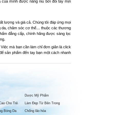
 của mình được nâng niu bởi đôi tay mịn
t lượng và giá cả. Chúng tôi đáp ứng mọi
ng da, chăm sóc cơ thể… thuộc các thương
hẩm đẳng cấp, chính hãng được sàng lọc
ng.
Việc mà bạn cần làm chỉ đơn giản là click
g để sản phẩm đến tay bạn một cách nhanh
Dược Mỹ Phẩm
Cao Cho Trẻ
Làm Đẹp Từ Bên Trong
ng Bóng Da
Chống lão hóa