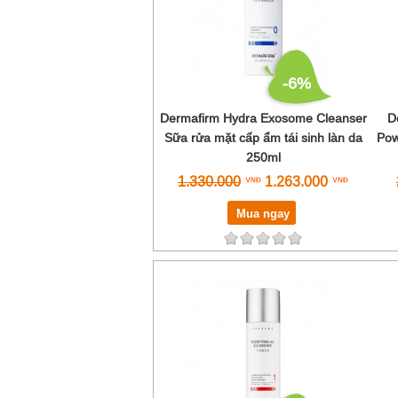
-6%
Dermafirm Hydra Exosome Cleanser
D
S­ữa rửa mặt cấp ẩm tái sinh làn da
Pow
250ml
1.330.000
1.263.000
Mua ngay