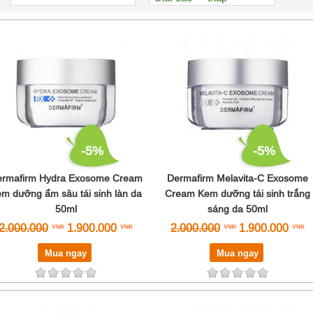
Xem nhiều nhất
Nhiều nhận xét
Đánh giá cao nhất
Tên A->Z
-5%
-5%
rmafirm Hydra Exosome Cream
Dermafirm Melavita-C Exosome
m dưỡng ẩm sâu tái sinh làn da
Cream Kem dưỡng tái sinh trắng
50ml
sáng da 50ml
2.000.000
1.900.000
2.000.000
1.900.000
Mua ngay
Mua ngay