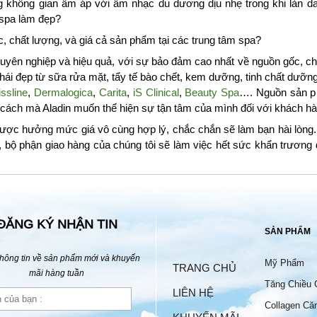
g không gian ấm áp với âm nhạc du dương dịu nhẹ trong khi làn da
 spa làm đẹp?
 chất lượng, và giá cả sản phẩm tại các trung tâm spa?
yên nghiệp và hiệu quả, với sự bảo đảm cao nhất về nguồn gốc, chấ
i đẹp từ sữa rửa mặt, tẩy tế bào chết, kem dưỡng, tinh chất dưỡ
ssline
,
Dermalogica
,
Carita
,
iS Clinical
,
Beauty Spa
…. Nguồn sản p
à cách mà Aladin muốn thể hiện sự tận tâm của mình đối với khách hà
ược hưởng mức giá vô cùng hợp lý, chắc chắn sẽ làm bạn hài lòng. 
, bộ phận giao hàng của chúng tôi sẽ làm việc hết sức khẩn trươn
ĐĂNG KÝ NHẬN TIN
SẢN PHẨM
hông tin về sản phẩm mới và khuyến
Mỹ Phẩm
TRANG CHỦ
mãi hàng tuần
Tăng Chiều 
LIÊN HỆ
Collagen Că