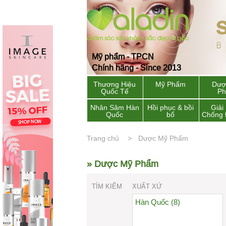
Mỹ phẩm - TPCN
Chính hãng - Since 2013
Thương Hiệu
Mỹ Phẩm
Dượ
Quốc Tế
P
Nhân Sâm Hàn
Hồi phục & bồi
Giải
Quốc
bổ
Chống 
Trang chủ
Dược Mỹ Phẩm
» Dược Mỹ Phẩm
TÌM KIẾM
XUẤT XỨ
Hàn Quốc (8)