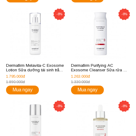
-6%
-6%
Dermafirm Melavita-C Exosome
Dermafirm Purifying AC
Lotion Sữa dưỡng tái sinh trắng
Exosome Cleanser Sữa rửa mặt
sáng da 200ml
cho da dầu mụn 250ml
1.795.000đ
1.263.000đ
1.890.000đ
1.330.000đ
Mua ngay
Mua ngay
-6%
-6%