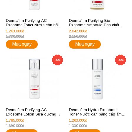
Dermafirm Purifying AC
Dermafirm Purifying Bio
Exosome Toner Nước cân bằng
Exosome Ampoule Tinh chất
điều tiết dầu 200ml
giảm mụn 50ml
1.263.000đ
2.042.000đ
1.330.000đ
2.150.000đ
Mua ngay
Mua ngay
-6%
-6%
Dermafirm Purifying AC
Dermafirm Hydra Exosome
Exosome Lotion Sữa dưỡng
Toner Nước cân bằng cấp ẩm
chăm sóc da dầu mụn 200ml
sâu tái sinh làn da 200ml
1.795.000đ
1.263.000đ
1.890.000đ
1.330.000đ