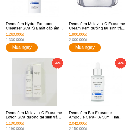
Dermafirm Hydra Exosome
Dermafirm Melavita-C Exosome
Cleanser S­ữa rửa mặt cấp ẩm
Cream Kem dưỡng tái sinh trắng
tái sinh làn da 250ml
sáng da 50ml
1.263.000đ
1.900.000đ
1.330.000đ
2.000.000đ
Mua ngay
Mua ngay
-6%
-6%
Dermafirm Melavita-C Exosome
Dermafirm Bio Exosome
Lotion Sữa dưỡng tái sinh trắng
Ampoule Cera-HA 50ml Tinh
sáng da 120ml
chất giữ ẩm sâu tái sinh làn da
1.130.000đ
2.042.000đ
1.190.000đ
2.150.000đ