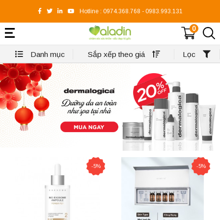
Hotline :
0974.368.768
-
0983.993.131
0
Danh mục
Sắp xếp theo giá
Lọc
-5%
-5%