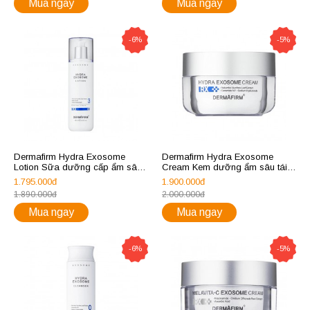
Mua ngay
Mua ngay
-6%
-5%
Dermafirm Hydra Exosome
Dermafirm Hydra Exosome
Lotion Sữa dưỡng cấp ẩm sâu
Cream Kem dưỡng ẩm sâu tái
tái sinh làn da 200ml
sinh làn da 50ml
1.795.000đ
1.900.000đ
1.890.000đ
2.000.000đ
Mua ngay
Mua ngay
-6%
-5%