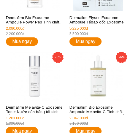
Dermafirm Bio Exosome
Dermafirm Elysee Exosome
Ampoule Power Pep Tinh chất
Ampoule Tếbào gốc Exosome
trẻ hóa nhăn đa tầng 50ml
2.090.000đ
5.225.000đ
2.200.000đ
5.500.000đ
Mua ngay
Mua ngay
-6%
-6%
Dermafirm Melavita-C Exosome
Dermafirm Bio Exosome
Toner Nước cân bằng tái sinh
Ampoule Melavita-C Tinh chất
trắng da 200ml
tái sinh làm sáng và ức chế sắc
1.263.000đ
2.042.000đ
tố 50ml
1.330.000đ
2.150.000đ
Mua ngay
Mua ngay