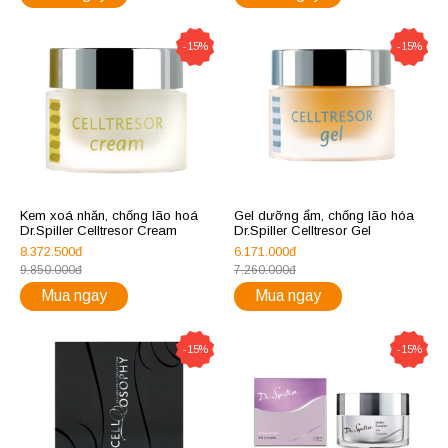
-15%
-15%
Kem xoá nhăn, chống lão hoá
Gel dưỡng ẩm, chống lão hóa
Dr.Spiller Celltresor Cream
Dr.Spiller Celltresor Gel
8.372.500đ
6.171.000đ
9.850.000đ
7.260.000đ
Mua ngay
Mua ngay
-15%
-15%