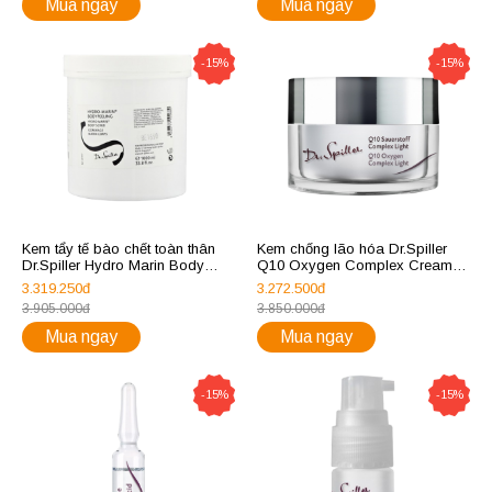
Mua ngay
Mua ngay
-15%
-15%
Kem tẩy tế bào chết toàn thân
Kem chống lão hóa Dr.Spiller
Dr.Spiller Hydro Marin Body
Q10 Oxygen Complex Cream
Peeling
Light
3.319.250đ
3.272.500đ
3.905.000đ
3.850.000đ
Mua ngay
Mua ngay
-15%
-15%