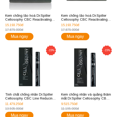
Kem chống lão hoá Dr.Spiller
Kem chống lão hoá Dr.Spiller
Cellosophy CBC Reactivating
Cellosophy CBC Reactivating
Cream
Cream Light
15.193.750đ
15.193.750đ
17.875.000đ
17.875.000đ
Mua ngay
Mua ngay
-15%
-15%
Tinh chất chống nhăn Dr.Spiller
Kem chống nhăn và quầng thâm
Cellosophy CBC Line Reducing
mắt Dr.Spiller Cellosophy CBC
Serum
Recovering Eye Contour Cream
11.479.250đ
9.515.750đ
13.505.000đ
11.195.000đ
Mua ngay
Mua ngay