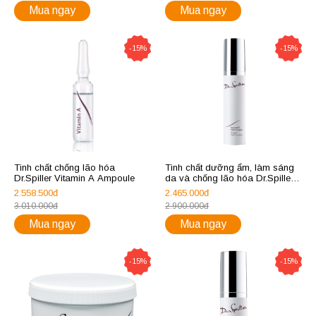
Mua ngay
Mua ngay
-15%
-15%
Tinh chất chống lão hóa
Tinh chất dưỡng ẩm, làm sáng
Dr.Spiller Vitamin A Ampoule
da và chống lão hóa Dr.Spiller
Oxygen Vital Complex
2.558.500đ
2.465.000đ
3.010.000đ
2.900.000đ
Mua ngay
Mua ngay
-15%
-15%