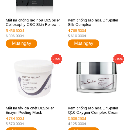
Mặt nạ chống lão hoá Dr.Spiller
Kem chống lão hóa Dr.Spiller
Cellosophy CBC Skin Renewal
Silk Complex
Hydrogel Mask
5.436.600đ
4.768.500đ
6.396.000đ
5.610.000đ
Mua ngay
Mua ngay
-15%
-15%
Mặt nạ tẩy da chết Dr.Spiller
Kem chống lão hóa Dr.Spiller
Enzym Peeling Mask
Q10 Oxygen Complex Cream
4.734.500đ
3.506.250đ
5.570.000đ
4.125.000đ