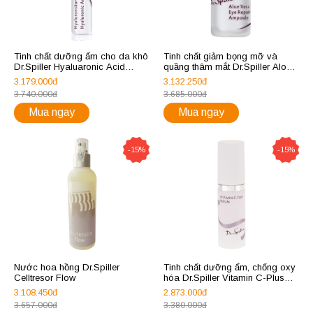
Tinh chất dưỡng ẩm cho da khô
Tinh chất giảm bọng mỡ và
Dr.Spiller Hyaluaronic Acid
quầng thâm mắt Dr.Spiller Aloe
Ampoule
Vera Eye Repair Ampoule
3.179.000đ
3.132.250đ
3.740.000đ
3.685.000đ
Mua ngay
Mua ngay
-15%
-15%
Nước hoa hồng Dr.Spiller
Tinh chất dưỡng ẩm, chống oxy
Celltresor Flow
hóa Dr.Spiller Vitamin C-Plus
Serum
3.108.450đ
2.873.000đ
3.657.000đ
3.380.000đ