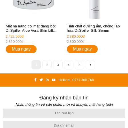
Mặt nạ nâng cơ mặt dạng bột
Tinh chất dưỡng ẩm, chống lão
Dr.Spiller Aloe Vera Skin Lift
hóa Dr.Spiller Silk Serum
Powder
2.422.500đ
2.380.000đ
2.850.000đ
2.800.000đ
Mua ngay
Mua ngay
1
2
3
4
5
Hotline :
0974.368.768
Đăng ký nhận bản tin
Nhận thông tin về sản phẩm mới và khuyến mãi hàng tuần