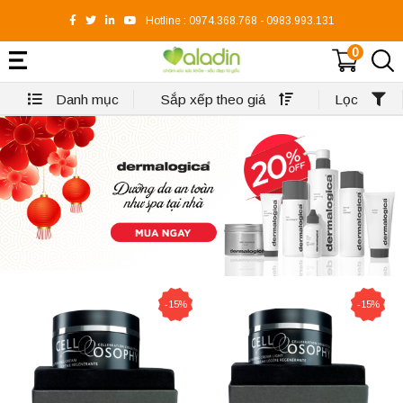
Hotline :
0974.368.768
-
0983.993.131
0
Danh mục
Sắp xếp theo giá
Lọc
-15%
-15%