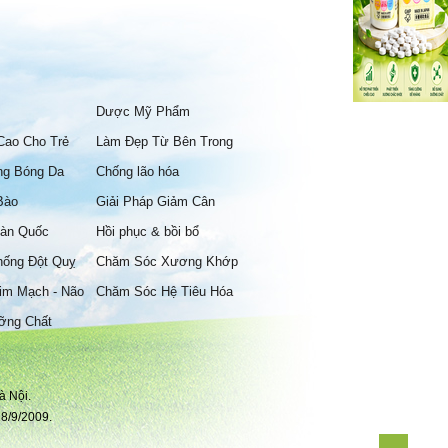
Dược Mỹ Phẩm
Cao Cho Trẻ
Làm Đẹp Từ Bên Trong
ng Bóng Da
Chống lão hóa
Bào
Giải Pháp Giảm Cân
àn Quốc
Hồi phục & bồi bổ
hống Đột Quỵ
Chăm Sóc Xương Khớp
im Mạch - Não
Chăm Sóc Hệ Tiêu Hóa
ỡng Chất
à Nội.
8/9/2009.