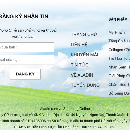
ĐĂNG KÝ NHẬN TIN
SẢN PHẨM
hông tin về sản phẩm mới và khuyến
Mỹ Phẩm
TRANG CHỦ
mãi hàng tuần
Tăng Chiều 
LIÊN HỆ
Collagen Că
KHUYẾN MÃI
Trẻ Hóa Tế 
TIN TỨC
Nhân Sâm H
ĐĂNG KÝ
VỀ ALADIN
Giải Pháp C
Chăm Sóc T
TUYỂN DỤNG
Bộ
Bổ Sung Dư
Aladin.com.vn Shopping Online
ty CP thương mại và XNK Aladin. Địa chỉ: 9/149 Nguyễn Ngọc Nại, Thanh Xuân, H
p kinh doanh số 0104186006 do Sở Kế hoạch đầu tư thành phố Hà Nội cấp ngày 2
HCM: 63B Trần Đình Xu,P.Cầu Ông Lãnh. Hotline: 0974 368 768.