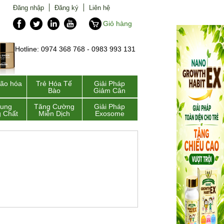
Đăng nhập
Đăng ký
Liên hệ
Giỏ hàng
Hotline: 0974 368 768 - 0983 993 131
lão hóa
Trẻ Hóa Tế
Giải Pháp
Bào
Giảm Cân
Sung
Tăng Cường
Giải Pháp
 Chất
Miễn Dịch
Exosome