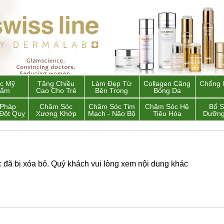
c Mỹ
Tăng Chiều
Làm Đẹp Từ
Collagen Căng
Chống 
hẩm
Cao Cho Trẻ
Bên Trong
Bóng Da
 Pháp
Chăm Sóc
Chăm Sóc Tim
Chăm Sóc Hệ
Bổ 
Đột Quỵ
Xương Khớp
Mạch - Não Bộ
Tiêu Hóa
Dưỡng
đã bị xóa bỏ. Quý khách vui lòng xem nội dung khác