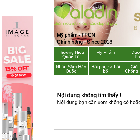
Mỹ phẩm - TPCN
Chính hãng - Since 2013
Thương Hiệu
Mỹ Phẩm
Dượ
Quốc Tế
P
Nhân Sâm Hàn
Hồi phục & bồi
Giải
Quốc
bổ
Chống 
Nội dung không tìm thấy !
Nội dung bạn cần xem không có hoặc 