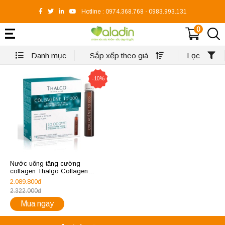
Hotline :
0974.368.768
-
0983.993.131
0
Danh mục
Sắp xếp theo giá
Lọc
-10%
Nước uống tăng cường
collagen Thalgo Collagen
10000mg
2.089.800đ
2.322.000đ
Mua ngay