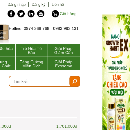
Đăng nhập
Đăng ký
Liên hệ
Giỏ hàng
Hotline: 0974 368 768 - 0983 993 131
lão hóa
Trẻ Hóa Tế
Giải Pháp
Bào
Giảm Cân
Sung
Tăng Cường
Giải Pháp
 Chất
Miễn Dịch
Exosome
1.000đ
1.701.000đ