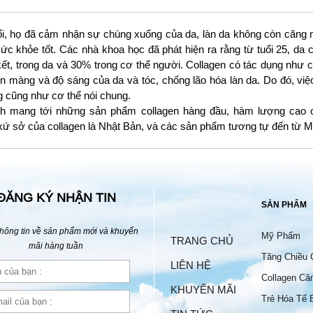
ổi, họ đã cảm nhận sự chùng xuống của da, làn da không còn căng 
 khỏe tốt. Các nhà khoa học đã phát hiện ra rằng từ tuổi 25, da củ
kết, trong da và 30% trong cơ thể người. Collagen có tác dụng như c
mịn màng và độ sáng của da và tóc, chống lão hóa làn da. Do đó, việ
g cũng như cơ thể nói chung.
ạnh mang tới những sản phẩm collagen hàng đầu, hàm lượng cao 
xứ sở của collagen là Nhật Bản, và các sản phẩm tương tự đến từ M
ĐĂNG KÝ NHẬN TIN
SẢN PHẨM
hông tin về sản phẩm mới và khuyến
Mỹ Phẩm
TRANG CHỦ
mãi hàng tuần
Tăng Chiều 
LIÊN HỆ
Collagen Că
KHUYẾN MÃI
Trẻ Hóa Tế 