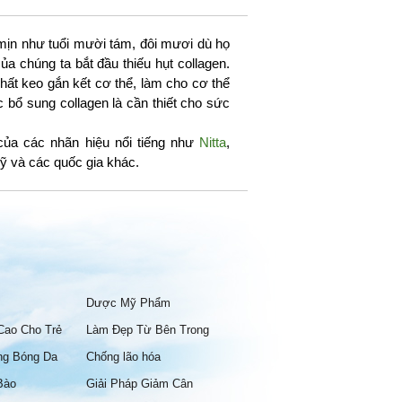
mịn như tuổi mười tám, đôi mươi dù họ
a chúng ta bắt đầu thiếu hụt collagen.
hất keo gắn kết cơ thể, làm cho cơ thể
c bổ sung collagen là cần thiết cho sức
của các nhãn hiệu nổi tiếng như
Nitta
,
ỹ và các quốc gia khác.
Dược Mỹ Phẩm
Cao Cho Trẻ
Làm Đẹp Từ Bên Trong
ng Bóng Da
Chống lão hóa
Bào
Giải Pháp Giảm Cân