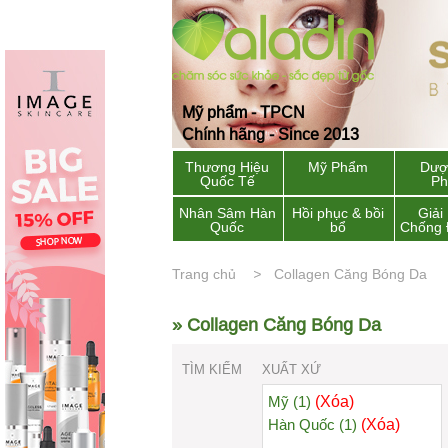
Mỹ phẩm - TPCN
Chính hãng - Since 2013
Thương Hiệu
Mỹ Phẩm
Dượ
Quốc Tế
P
Nhân Sâm Hàn
Hồi phục & bồi
Giải
Quốc
bổ
Chống 
Trang chủ
Collagen Căng Bóng Da
» Collagen Căng Bóng Da
TÌM KIẾM
XUẤT XỨ
(Xóa)
Mỹ (1)
(Xóa)
Hàn Quốc (1)