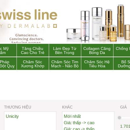
c Mỹ
Tăng Chiều
Làm Đẹp Từ
Collagen Căng
Chống 
hẩm
Cao Cho Trẻ
Bên Trong
Bóng Da
 Pháp
Chăm Sóc
Chăm Sóc Tim
Chăm Sóc Hệ
Bổ 
Đột Quỵ
Xương Khớp
Mạch - Não Bộ
Tiêu Hóa
Dưỡng
THƯƠNG HIỆU
KHÁC
GIÁ
Unicity
Mới nhất
Giá: thấp -> cao
1.70
Giá: cao -> thấp